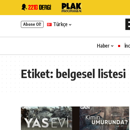
Türkçe
Abone Ol!
Haber
İn
Etiket:
belgesel listesi