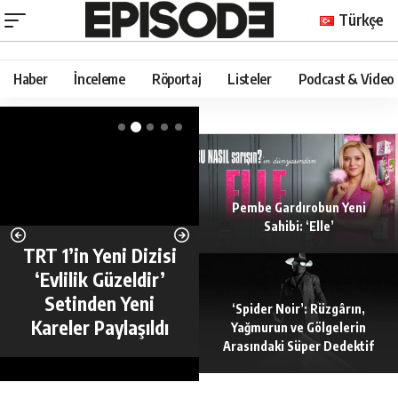
Türkçe
Haber
İnceleme
Röportaj
Listeler
Podcast & Video
Pembe Gardırobun Yeni
Sahibi: ‘Elle’
TRT 1’in Yeni Dizisi
‘Evlilik Güzeldir’
Setinden Yeni
‘Spider Noir’: Rüzgârın,
Kareler Paylaşıldı
Yağmurun ve Gölgelerin
Arasındaki Süper Dedektif