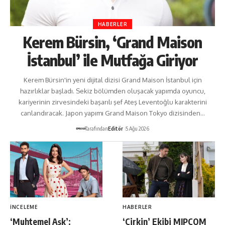
HABERLER
Kerem Bürsin, ‘Grand Maison
İstanbul’ ile Mutfağa Giriyor
Kerem Bürsin'in yeni dijital dizisi Grand Maison İstanbul için
hazırlıklar başladı. Sekiz bölümden oluşacak yapımda oyuncu,
kariyerinin zirvesindeki başarılı şef Ateş Leventoğlu karakterini
canlandıracak. Japon yapımı Grand Maison Tokyo dizisinden…
Tarafından
Editör
5 Ağu 2026
İNCELEME
HABERLER
‘Muhtemel Aşk’:
‘Çirkin’ Ekibi MIPCOM