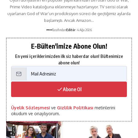
Oyun dünyasının en popüler yapımlarından biri olan God of War,
Prime Video kataloğuna eklenmeye hazırlanıyor. TV serisi olarak
uyarlanan God of War‘un prodüksiyon süreci de geçtiğimiz aylarda
başlamıştı. Ancak Amazon…
Tarafından
Editör
4 Ağu 2026
E-Bülten'imize Abone Olun!
En yeni içeriklerimizden ilk siz haberdar olun! Bültenimize
abone olun!
Abone Ol
Üyelik Sözleşmesi
ve
Gizlilik Politikası
metinlerini
okudum ve onaylıyorum.