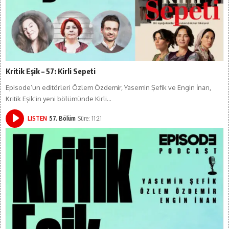
Kritik Eşik – 57: Kirli Sepeti
Episode’un editörleri Özlem Özdemir, Yasemin Şefik ve Engin İnan,
Kritik Eşik'in yeni bölümünde Kirli…
LISTEN
57. Bölüm
Süre: 11:21