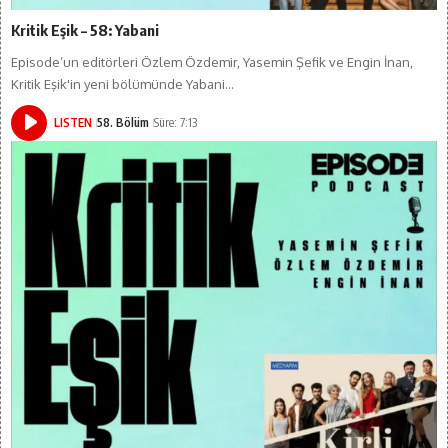
Kritik Eşik – 58: Yabani
Episode’un editörleri Özlem Özdemir, Yasemin Şefik ve Engin İnan,
Kritik Eşik'in yeni bölümünde Yabani…
LISTEN
58. Bölüm
Süre: 7:13