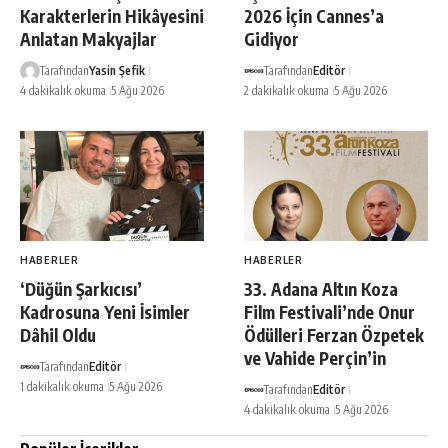
Karakterlerin Hikâyesini
2026 İçin Cannes’a
Anlatan Makyajlar
Gidiyor
Tarafından
Yasin Şefik
Tarafından
Editör
4 dakikalık okuma
5 Ağu 2026
2 dakikalık okuma
5 Ağu 2026
HABERLER
HABERLER
‘Düğün Şarkıcısı’
33. Adana Altın Koza
Kadrosuna Yeni İsimler
Film Festivali’nde Onur
Dâhil Oldu
Ödülleri Ferzan Özpetek
ve Vahide Perçin’in
Tarafından
Editör
1 dakikalık okuma
5 Ağu 2026
Tarafından
Editör
4 dakikalık okuma
5 Ağu 2026