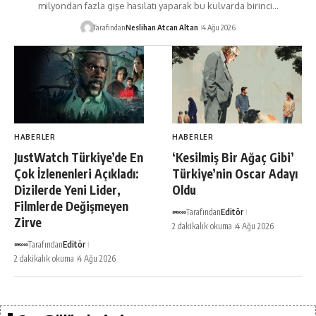
milyondan fazla gişe hasılatı yaparak bu kulvarda birinci…
Tarafından
Neslihan Atcan Altan
4 Ağu 2026
HABERLER
HABERLER
JustWatch Türkiye’de En
‘Kesilmiş Bir Ağaç Gibi’
Çok İzlenenleri Açıkladı:
Türkiye’nin Oscar Adayı
Dizilerde Yeni Lider,
Oldu
Filmlerde Değişmeyen
Tarafından
Editör
Zirve
2 dakikalık okuma
4 Ağu 2026
Tarafından
Editör
2 dakikalık okuma
4 Ağu 2026