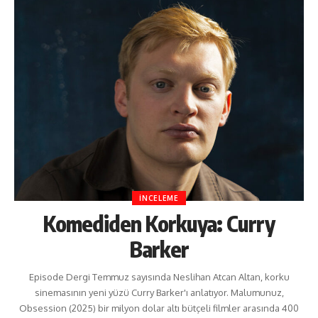
İNCELEME
Komediden Korkuya: Curry
Barker
Episode Dergi Temmuz sayısında Neslihan Atcan Altan, korku
sinemasının yeni yüzü Curry Barker'ı anlatıyor. Malumunuz,
Obsession (2025) bir milyon dolar altı bütçeli filmler arasında 400