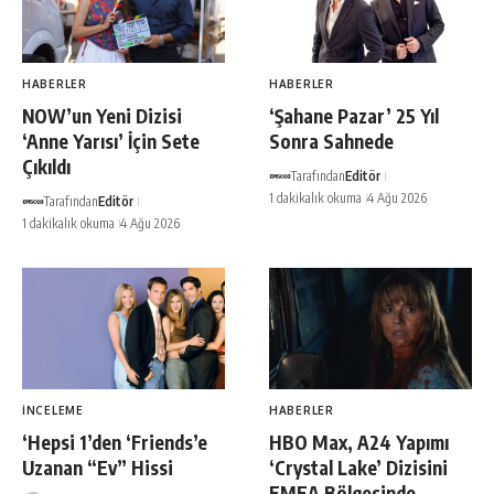
HABERLER
HABERLER
NOW’un Yeni Dizisi
‘Şahane Pazar’ 25 Yıl
‘Anne Yarısı’ İçin Sete
Sonra Sahnede
Çıkıldı
Tarafından
Editör
1 dakikalık okuma
4 Ağu 2026
Tarafından
Editör
1 dakikalık okuma
4 Ağu 2026
İNCELEME
HABERLER
‘Hepsi 1’den ‘Friends’e
HBO Max, A24 Yapımı
Uzanan “Ev” Hissi
‘Crystal Lake’ Dizisini
EMEA Bölgesinde