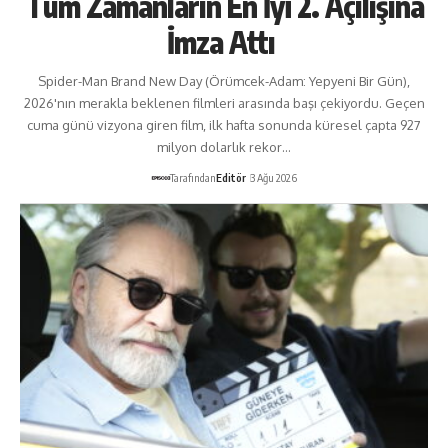
Tüm Zamanların En İyi 2. Açılışına
İmza Attı
Spider-Man Brand New Day (Örümcek-Adam: Yepyeni Bir Gün),
2026'nın merakla beklenen filmleri arasında başı çekiyordu. Geçen
cuma günü vizyona giren film, ilk hafta sonunda küresel çapta 927
milyon dolarlık rekor…
Tarafından
Editör
3 Ağu 2026