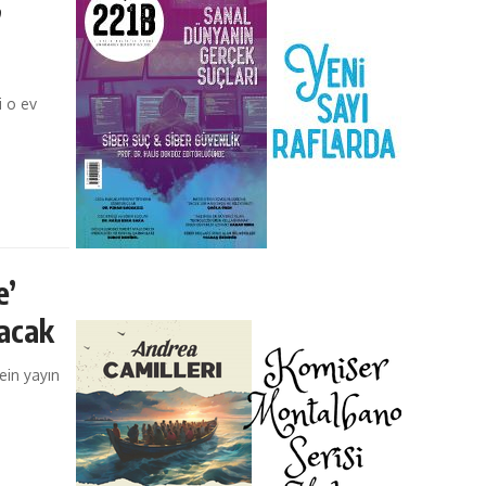
”
i o ev
e’
yacak
ein yayın