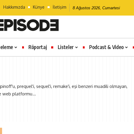
Hakkımızda
Künye
İletişim
8 Ağustos 2026, Cumartesi
celeme
Röportaj
Listeler
Podcast & Video
pinoff'u, prequel'i, sequel'i, remake'i, eşi benzeri muadili olmayan,
e web platformu...