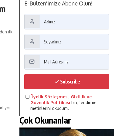
E-Bülten'imize Abone Olun!
ım
den ilk
Subscribe
Üyelik Sözleşmesi
,
Gizlilik ve
Güvenlik Politikası
bilgilendirme
rlıyor.
metinlerini okudum.
Çok Okunanlar