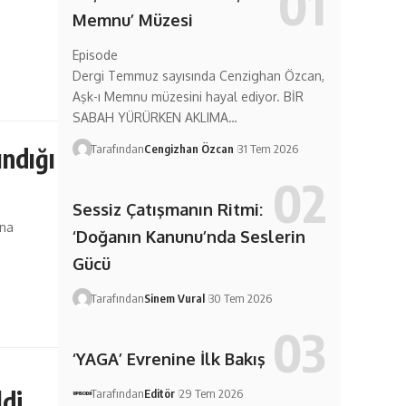
Memnu’ Müzesi
Episode
Dergi Temmuz sayısında Cenzighan Özcan,
Aşk-ı Memnu müzesini hayal ediyor. BİR
SABAH YÜRÜRKEN AKLIMA…
Tarafından
Cengizhan Özcan
31 Tem 2026
ındığı
Sessiz Çatışmanın Ritmi:
ana
‘Doğanın Kanunu’nda Seslerin
Gücü
Tarafından
Sinem Vural
30 Tem 2026
‘YAGA’ Evrenine İlk Bakış
ldi
Tarafından
Editör
29 Tem 2026