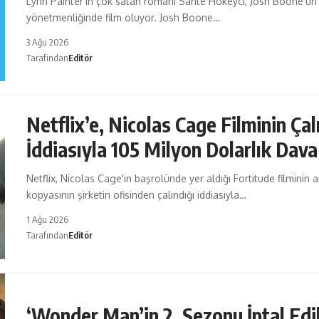
Lynn Painter’ın çok satan romanı Sahte Hokeyci, Josh Boone’un
yönetmenliğinde film oluyor. Josh Boone…
3 Ağu 2026
Tarafından
Editör
Netflix’e, Nicolas Cage Filminin Çal
İddiasıyla 105 Milyon Dolarlık Dava
Netflix, Nicolas Cage'in başrolünde yer aldığı Fortitude filminin 
kopyasının şirketin ofisinden çalındığı iddiasıyla…
1 Ağu 2026
Tarafından
Editör
‘Wonder Man’in 2. Sezonu İptal Edi