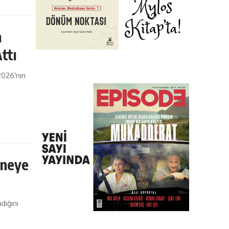
m
Attı
2026'nın
üneye
dığını