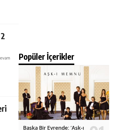
 2
Popüler İçerikler
 devam
ri
Başka Bir Evrende: ‘Aşk-ı