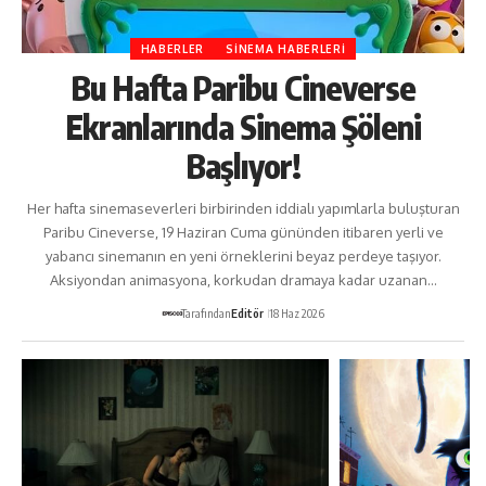
HABERLER
SINEMA HABERLERI
Bu Hafta Paribu Cineverse
Ekranlarında Sinema Şöleni
Başlıyor!
Her hafta sinemaseverleri birbirinden iddialı yapımlarla buluşturan
Paribu Cineverse, 19 Haziran Cuma gününden itibaren yerli ve
yabancı sinemanın en yeni örneklerini beyaz perdeye taşıyor.
Aksiyondan animasyona, korkudan dramaya kadar uzanan…
Tarafından
Editör
18 Haz 2026