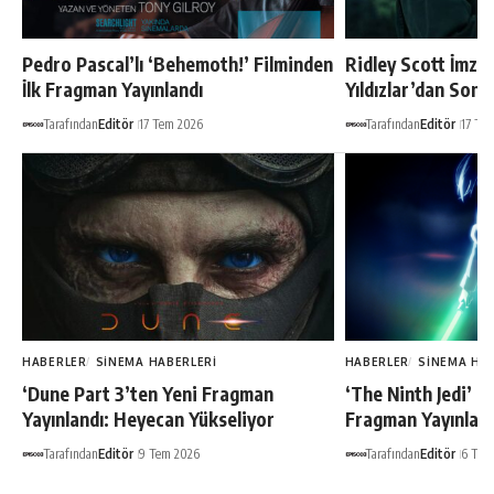
Pedro Pascal’lı ‘Behemoth!’ Filminden
Ridley Scott İmzal
İlk Fragman Yayınlandı
Yıldızlar’dan Son 
Tarafından
Editör
17 Tem 2026
Tarafından
Editör
17 Te
HABERLER
SINEMA HABERLERI
HABERLER
SINEMA HA
‘Dune Part 3’ten Yeni Fragman
‘The Ninth Jedi’ Di
Yayınlandı: Heyecan Yükseliyor
Fragman Yayınland
Tarafından
Editör
9 Tem 2026
Tarafından
Editör
6 Tem