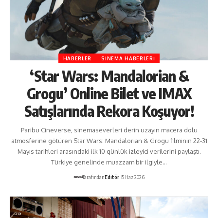
HABERLER
SINEMA HABERLERI
‘Star Wars: Mandalorian &
Grogu’ Online Bilet ve IMAX
Satışlarında Rekora Koşuyor!
Paribu Cineverse, sinemaseverleri derin uzayın macera dolu
atmosferine götüren Star Wars: Mandalorian & Grogu filminin 22-31
Mayıs tarihleri arasındaki ilk 10 günlük izleyici verilerini paylaştı.
Türkiye genelinde muazzam bir ilgiyle…
Tarafından
Editör
5 Haz 2026