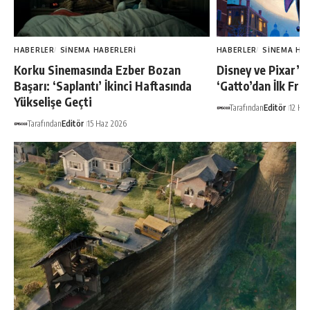
HABERLER
SINEMA HABERLERI
HABERLER
SINEMA HA
Korku Sinemasında Ezber Bozan
Disney ve Pixar’ı
Başarı: ‘Saplantı’ İkinci Haftasında
‘Gatto’dan İlk Fra
Yükselişe Geçti
Tarafından
Editör
12 Ha
Tarafından
Editör
15 Haz 2026