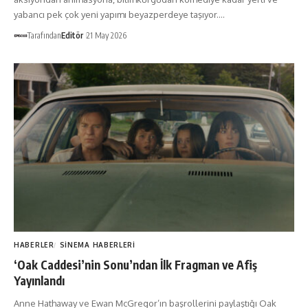
yabancı pek çok yeni yapımı beyazperdeye taşıyor.…
Tarafından
Editör
21 May 2026
HABERLER
SINEMA HABERLERI
‘Oak Caddesi’nin Sonu’ndan İlk Fragman ve Afiş
Yayınlandı
Anne Hathaway ve Ewan McGregor’ın başrollerini paylaştığı Oak