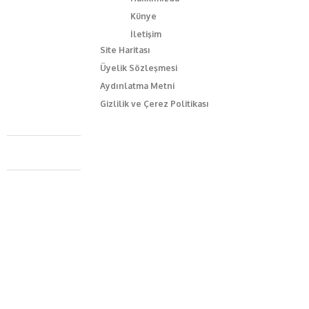
Künye
İletişim
Site Haritası
Üyelik Sözleşmesi
Aydınlatma Metni
Gizlilik ve Çerez Politikası
Caferağa Mah. Dr. Şakir Paşa Sok. No3/A Kadıköy İstanbul
+90 543 345 46 00
info@episodemag.com
Bizi Takip Et!