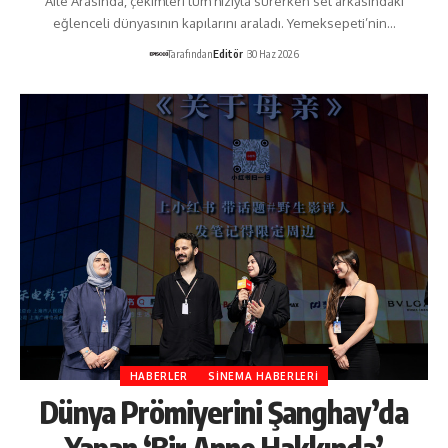
Aile Arasında, çekimleri tüm hızıyla sürerken set arkasındaki
eğlenceli dünyasının kapılarını araladı. Yemeksepeti’nin…
Tarafından
Editör
30 Haz 2026
HABERLER
SINEMA HABERLERI
Dünya Prömiyerini Şanghay’da
Yapan ‘Bir Anne Hakkında’