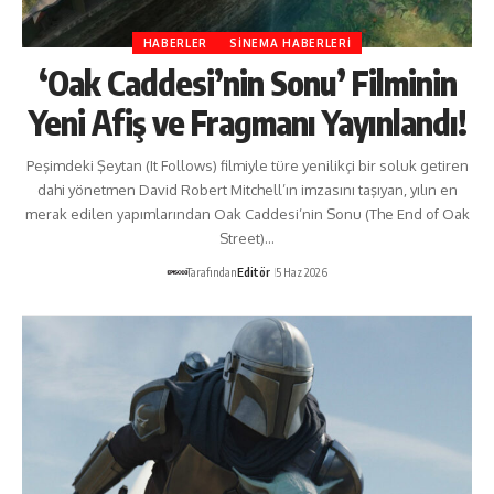
HABERLER
SINEMA HABERLERI
‘Oak Caddesi’nin Sonu’ Filminin
Yeni Afiş ve Fragmanı Yayınlandı!
Peşimdeki Şeytan (It Follows) filmiyle türe yenilikçi bir soluk getiren
dahi yönetmen David Robert Mitchell’ın imzasını taşıyan, yılın en
merak edilen yapımlarından Oak Caddesi’nin Sonu (The End of Oak
Street)…
Tarafından
Editör
5 Haz 2026