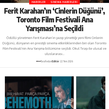
HABERLER
SINEMA HABERLERI
Ferit Karahan’ın ‘Cinlerin Düğünü’,
Toronto Film Festivali Ana
Yarışması’na Seçildi
Ödüllü yönetmen Ferit Karahan’ın yazıp yönettiği yeni filmi Cinlerin
Düğünü, dünyanın en prestijli sinema etkinliklerinden biri olan Toronto
Film Festivali’nin Ana Yarışma bölümüne seçildi. Okul Tıraşı ile ulusal ve
uluslararası…
Tarafından
Editör
22 Tem 2026