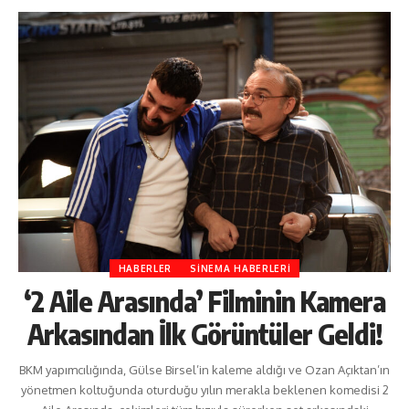
HABERLER
SINEMA HABERLERI
‘2 Aile Arasında’ Filminin Kamera
Arkasından İlk Görüntüler Geldi!
BKM yapımcılığında, Gülse Birsel’in kaleme aldığı ve Ozan Açıktan’ın
yönetmen koltuğunda oturduğu yılın merakla beklenen komedisi 2