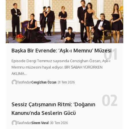
Başka Bir Evrende: ‘Aşk-ı Memnu’ Müzesi
Episode Dergi Temmuz sayısında Cenzighan Özcan, Aşk-ı
Memnu müzesini hayal ediyor. BİR SABAH YÜRÜRKEN
AKLIMA…
Tarafından
Cengizhan Özcan
31 Tem 2026
Sessiz Çatışmanın Ritmi: ‘Doğanın
Kanunu’nda Seslerin Gücü
Tarafından
Sinem Vural
30 Tem 2026