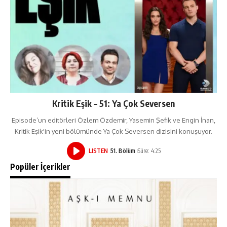
Kritik Eşik – 51: Ya Çok Seversen
Episode’un editörleri Özlem Özdemir, Yasemin Şefik ve Engin İnan,
Kritik Eşik'in yeni bölümünde Ya Çok Seversen dizisini konuşuyor.
LISTEN
51. Bölüm
Süre: 4:25
Popüler İçerikler