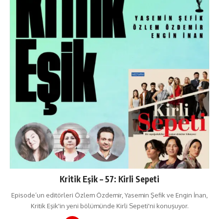
Kritik Eşik – 57: Kirli Sepeti
Episode’un editörleri Özlem Özdemir, Yasemin Şefik ve Engin İnan,
Kritik Eşik'in yeni bölümünde Kirli Sepeti'ni konuşuyor.