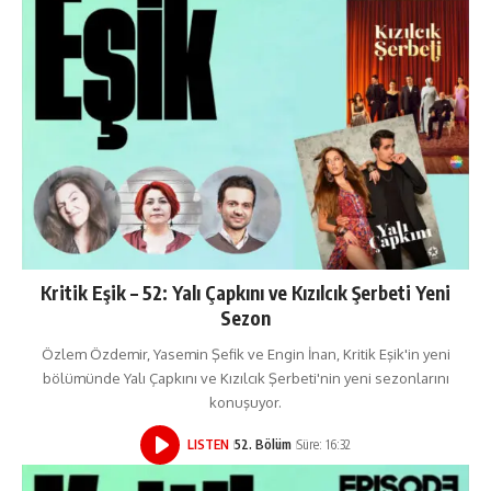
Kritik Eşik – 52: Yalı Çapkını ve Kızılcık Şerbeti Yeni
Sezon
Özlem Özdemir, Yasemin Şefik ve Engin İnan, Kritik Eşik'in yeni
bölümünde Yalı Çapkını ve Kızılcık Şerbeti'nin yeni sezonlarını
konuşuyor.
LISTEN
52. Bölüm
Süre: 16:32