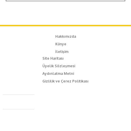
Hakkımızda
Künye
İletişim
Site Haritası
Üyelik Sözleşmesi
Aydınlatma Metni
Gizlilik ve Çerez Politikası
Caferağa Mah. Dr. Şakir Paşa Sok. No3/A Kadıköy İstanbul
+90 543 345 46 00
info@episodemag.com