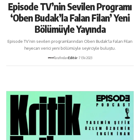
Episode TV’nin Sevilen Programı
‘Oben Budak’la Falan Filan’ Yeni
Bölümüyle Yayında
Episode TV’nin sevilen programlarından Oben Budak'la Falan Filan
heyecan verici yeni bölümüyle seyirciyle buluştu.
Tarafından
Editör
7 Eki 2023