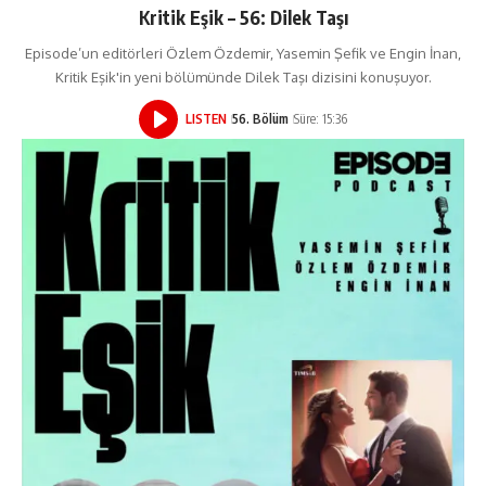
Kritik Eşik – 56: Dilek Taşı
Episode’un editörleri Özlem Özdemir, Yasemin Şefik ve Engin İnan,
Kritik Eşik'in yeni bölümünde Dilek Taşı dizisini konuşuyor.
LISTEN
56. Bölüm
Süre: 15:36