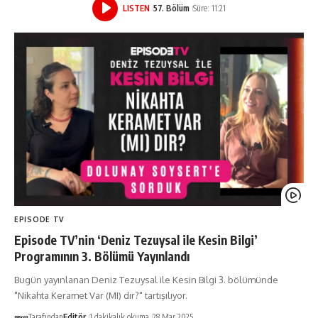
LISTEN
57. Bölüm
Süre: 11:21
EPISODE TV
Episode TV’nin ‘Deniz Tezuysal ile Kesin Bilgi’
Programının 3. Bölümü Yayınlandı
Bugün yayınlanan Deniz Tezuysal ile Kesin Bilgi 3. bölümünde
"Nikahta Keramet Var (MI) dır?" tartışılıyor.
Tarafından
Editör
1 dakikalık okuma
28 Mar 2025