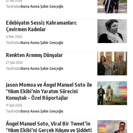
22 Nis 2026
Tarafından
Burcu Asena Şahin Gençoğlu
Edebiyatın Sessiz Kahramanları:
Çevirmen Kadınlar
6 Mar 2026
Tarafından
Burcu Asena Şahin Gençoğlu
Renkten Arınmış Dünyalar
27 Şub 2026
Tarafından
Burcu Asena Şahin Gençoğlu
Jason Momoa ve Ángel Manuel Soto ile
‘Yıkım Ekibi’nin Yaratım Sürecini
Konuştuk – Özel Röportajlar
11 Şub 2026
Tarafından
Burcu Asena Şahin Gençoğlu
Ángel Manuel Soto, Viral Bir Tweet’in
‘Yıkım Ekibi’ni Gerçek Kılışını ve Şiddeti