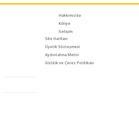
Hakkımızda
Künye
İletişim
Site Haritası
Üyelik Sözleşmesi
Aydınlatma Metni
Gizlilik ve Çerez Politikası
Caferağa Mah. Dr. Şakir Paşa Sok. No3/A Kadıköy İstanbul
+90 543 345 46 00
info@episodemag.com