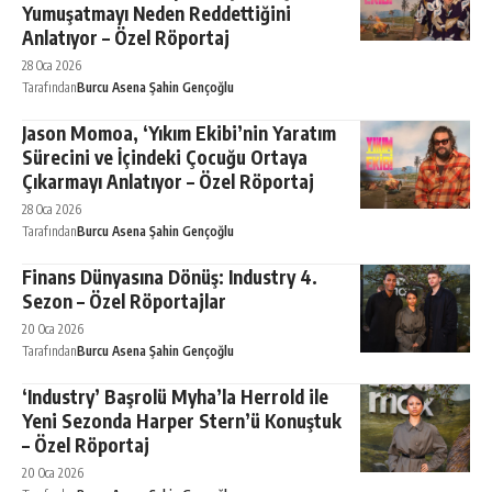
Yumuşatmayı Neden Reddettiğini
Anlatıyor – Özel Röportaj
28 Oca 2026
Tarafından
Burcu Asena Şahin Gençoğlu
Jason Momoa, ‘Yıkım Ekibi’nin Yaratım
Sürecini ve İçindeki Çocuğu Ortaya
Çıkarmayı Anlatıyor – Özel Röportaj
28 Oca 2026
Tarafından
Burcu Asena Şahin Gençoğlu
Finans Dünyasına Dönüş: Industry 4.
Sezon – Özel Röportajlar
20 Oca 2026
Tarafından
Burcu Asena Şahin Gençoğlu
‘Industry’ Başrolü Myha’la Herrold ile
Yeni Sezonda Harper Stern’ü Konuştuk
– Özel Röportaj
20 Oca 2026