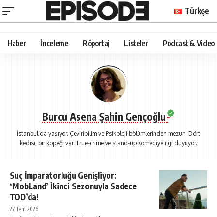
Türkçe
Haber
İnceleme
Röportaj
Listeler
Podcast & Video
Burcu Asena Şahin Gençoğlu
İstanbul'da yaşıyor. Çeviribilim ve Psikoloji bölümlerinden mezun. Dört
kedisi, bir köpeği var. True-crime ve stand-up komediye ilgi duyuyor.
Suç İmparatorluğu Genişliyor:
‘MobLand’ İkinci Sezonuyla Sadece
TOD’da!
27 Tem 2026