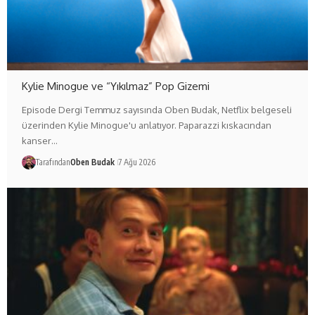
Kylie Minogue ve “Yıkılmaz” Pop Gizemi
Episode Dergi Temmuz sayısında Oben Budak, Netflix belgeseli
üzerinden Kylie Minogue'u anlatıyor. Paparazzi kıskacından
kanser…
Tarafından
Oben Budak
7 Ağu 2026