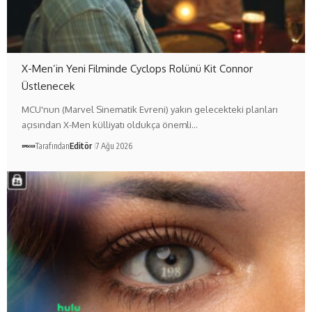
X-Men’in Yeni Filminde Cyclops Rolünü Kit Connor
Üstlenecek
MCU'nun (Marvel Sinematik Evreni) yakın gelecekteki planları
açısından X-Men külliyatı oldukça önemli…
Tarafından
Editör
7 Ağu 2026