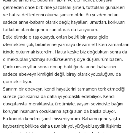
gelmeden önce birbirine yazdıkları şiirleri, tuttukları günlükleri
ve hatıra defterlerini okuma şansım oldu. Bu yüzden onları
sadece anne-babam olarak değil; hayalleri, umutları, korkuları,
tutkuları olan iki genç insan olarak da tanıyorum.
Belki elimde o taş olsaydı, onları belirli bir yaşta gidip
izlemekten çok, birbirlerine yazmaya devam ettikleri zamanların
içinde bulunmak isterdim. Hatta keşke biz doğduktan sonra da
o mektupları yazmayı sürdürselermiş diye düşünürüm bazen.
Çünkü insan yıllar sonra dönüp baktığında anne-babasının
sadece ebeveyn kimliğini değil, birey olarak yolculuğunu da
görmek istiyor.
Sanırım bir ebeveyn, kendi hayallerini tamamen terk etmediği
sürece çocuklarına da daha iyi yoldaşlık edebiliyor. Kendi
duygularıyla, meraklarıyla, üretimiyle, yaşam sevinciyle bağını
koruyan insanların çocuklarına açtığı alan da başka oluyor.
Bu konuda kendimi şanslı hissediyorum. Babamı genç yaşta
kaybettim; birlikte daha uzun bir yol yürüyebilseydik ilişkimiz