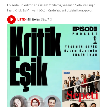
Episode’un editörleri Özlem Özdemir, Yasemin Şefik ve Engin
İnan, Kritik Eşik'in yeni bölümünde Yabani dizisini konuşuyor.
LISTEN
58. Bölüm
Süre: 7:13