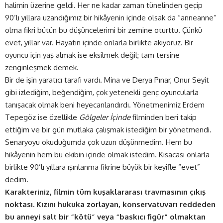
halimin üzerine geldi. Her ne kadar zaman tünelinden geçip
90’lı yıllara uzandığımız bir hikâyenin içinde olsak da “anneanne”
olma fikri bütün bu düşüncelerimi bir zemine oturttu. Çünkü
evet, yıllar var. Hayatın içinde onlarla birlikte akıyoruz. Bir
oyuncu için yaş almak ise eksilmek değil; tam tersine
zenginleşmek demek.
Bir de işin yaratıcı tarafı vardı. Mina ve Derya Pınar, Onur Seyit
gibi izlediğim, beğendiğim, çok yetenekli genç oyuncularla
tanışacak olmak beni heyecanlandırdı. Yönetmenimiz Erdem
Tepegöz ise özellikle
Gölgeler İçinde
filminden beri takip
ettiğim ve bir gün mutlaka çalışmak istediğim bir yönetmendi.
Senaryoyu okuduğumda çok uzun düşünmedim. Hem bu
hikâyenin hem bu ekibin içinde olmak istedim. Kısacası onlarla
birlikte 90’lı yıllara ışınlanma fikrine büyük bir keyifle “evet”
dedim.
Karakteriniz, filmin tüm kuşaklararası travmasının çıkış
noktası. Kızını hukuka zorlayan, konservatuvarı reddeden
bu anneyi salt bir “kötü” veya “baskıcı figür” olmaktan