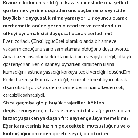
Kızınızın kolunun kırıldığı o kaza sahnesinde ona şefkat
göstermek yerine doğrudan onu suçlamanız seyircide
büyük bir duygusal kırılma yaratıyor. Bir oyuncu olarak
merhametin önüne geçen o otoriter ve cezalandırıcı
öfkeyi oynamak sizi duygusal olarak zorladı mı?
Evet, zorladı. Çünkü içgüdüsel olarak o anda bir anneye
yakışanın çocuğunu sarıp sarmalaması olduğunu düşünüyoruz.
Ama bazen insanlar korktuklarında bunu sevgiyle değil, öfkeyle
gösteriyorlar. Ben o sahneyi oynarken karakterin kızına
kızmadığını, aslında yaşadığı korkuya tepki verdiğini düşündüm.
Korku bazen şefkat olarak değil, kontrol etme ihtiyacı olarak
dışarı çıkabiliyor. O yüzden o sahne benim için öfkeden çok,
çaresizlik sahnesiydi.
Sizce geçmişe gidip büyük trajedileri kökten
değiştiremeyeceğini fark etmek mi daha ağır yoksa o anı
bizzat yaşarken yaklaşan fırtınayı engelleyememek mi?
Eğer karakteriniz kızının gelecekteki mutsuzluğunu ve o
kırılmışlığını önceden görebilseydi, bu otoriter