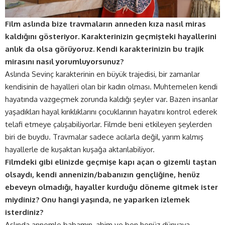
Film aslında bize travmaların anneden kıza nasıl miras
kaldığını gösteriyor. Karakterinizin geçmişteki hayallerini
anlık da olsa görüyoruz. Kendi karakterinizin bu trajik
mirasını nasıl yorumluyorsunuz?
Aslında Sevinç karakterinin en büyük trajedisi, bir zamanlar
kendisinin de hayalleri olan bir kadın olması. Muhtemelen kendi
hayatında vazgeçmek zorunda kaldığı şeyler var. Bazen insanlar
yaşadıkları hayal kırıklıklarını çocuklarının hayatını kontrol ederek
telafi etmeye çalışabiliyorlar. Filmde beni etkileyen şeylerden
biri de buydu. Travmalar sadece acılarla değil, yarım kalmış
hayallerle de kuşaktan kuşağa aktarılabiliyor.
Filmdeki gibi elinizde geçmişe kapı açan o gizemli taştan
olsaydı, kendi annenizin/babanızın gençliğine, henüz
ebeveyn olmadığı, hayaller kurduğu döneme gitmek ister
miydiniz? Onu hangi yaşında, ne yaparken izlemek
isterdiniz?
Aslında annemle babamın, abim ve ben henüz dünyaya