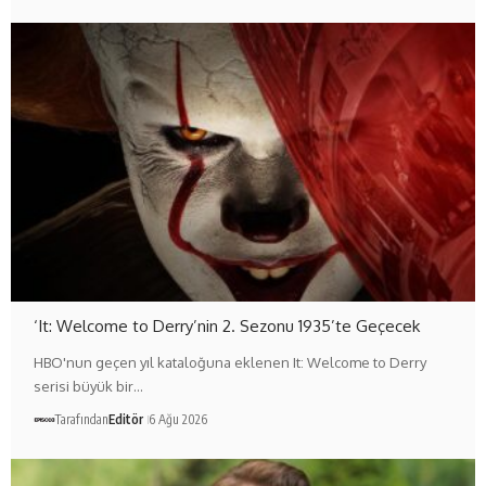
‘It: Welcome to Derry’nin 2. Sezonu 1935’te Geçecek
HBO'nun geçen yıl kataloğuna eklenen It: Welcome to Derry
serisi büyük bir…
Tarafından
Editör
6 Ağu 2026