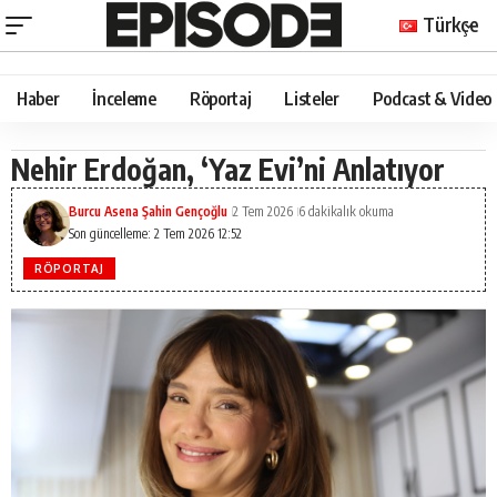
Türkçe
Haber
İnceleme
Röportaj
Listeler
Podcast & Video
Nehir Erdoğan, ‘Yaz Evi’ni Anlatıyor
Burcu Asena Şahin Gençoğlu
2 Tem 2026
6 dakikalık okuma
Son güncelleme: 2 Tem 2026 12:52
RÖPORTAJ