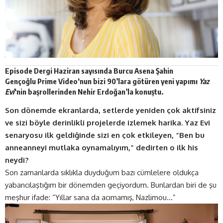
Episode Dergi
Haziran
sayısında Burcu Asena Şahin
Gençoğlu
Prime Video
‘nun bizi 90’lara götüren yeni yapımı
Yaz
Evi
‘nin başrollerinden Nehir Erdoğan’la konuştu.
Son dönemde ekranlarda, setlerde yeniden çok aktifsiniz
ve sizi böyle derinlikli projelerde izlemek harika. Yaz Evi
senaryosu ilk geldiğinde sizi en çok etkileyen, “Ben bu
anneanneyi mutlaka oynamalıyım,” dedirten o ilk his
neydi?
Son zamanlarda sıklıkla duyduğum bazı cümlelere oldukça
yabancılaştığım bir dönemden geçiyordum. Bunlardan biri de şu
meşhur ifade: “Yıllar sana da acımamış, Nazlimou…”