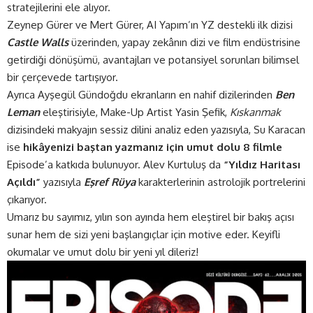
stratejilerini ele alıyor.
Zeynep Gürer ve Mert Gürer, AI Yapım’ın YZ destekli ilk dizisi
Castle Walls
üzerinden, yapay zekânın dizi ve film endüstrisine
getirdiği dönüşümü, avantajları ve potansiyel sorunları bilimsel
bir çerçevede tartışıyor.
Ayrıca Ayşegül Gündoğdu
ekranların en nahif dizilerinden
Ben
Leman
eleştirisiyle, Make-Up Artist Yasin Şefik,
Kıskanmak
dizisindeki makyajın sessiz dilini analiz eden yazısıyla, Su Karacan
ise
hikâyenizi baştan yazmanız için umut dolu 8 filmle
Episode’a katkıda bulunuyor.
Alev Kurtuluş da
“Yıldız Haritası
Açıldı”
yazısıyla
Eşref Rüya
karakterlerinin astrolojik portrelerini
çıkarıyor.
Umarız bu sayımız, yılın son ayında hem eleştirel bir bakış açısı
sunar hem de sizi yeni başlangıçlar için motive eder. Keyifli
okumalar ve umut dolu bir yeni yıl dileriz!