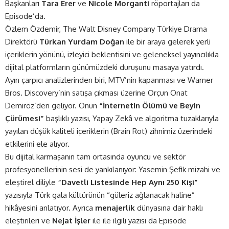
Başkanları
Tara Erer
ve
Nicole Morganti
röportajları da
Episode’da.
Özlem Özdemir, The Walt Disney Company Türkiye Drama
Direktörü
Türkan Yurdam Doğan
ile bir araya gelerek yerli
içeriklerin yönünü, izleyici beklentisini ve geleneksel yayıncılıkla
dijital platformların günümüzdeki duruşunu masaya yatırdı.
Ayın çarpıcı analizlerinden biri, MTV’nin kapanması ve Warner
Bros. Discovery’nin satışa çıkması üzerine
Orçun Onat
Demiröz’den geliyor. Onun
“İnternetin Ölümü ve Beyin
Çürümesi”
başlıklı yazısı, Yapay Zekâ ve algoritma tuzaklarıyla
yayılan düşük kaliteli içeriklerin (Brain Rot) zihnimiz üzerindeki
etkilerini ele alıyor.
Bu dijital karmaşanın tam ortasında oyuncu ve sektör
profesyonellerinin sesi de yankılanıyor: Yasemin Şefik mizahi ve
eleştirel diliyle
“Davetli Listesinde Hep Aynı 250 Kişi”
yazısıyla Türk gala kültürünün “güleriz ağlanacak haline”
hikâyesini anlatıyor. Ayrıca
menajerlik
dünyasına dair haklı
eleştirileri ve
Nejat İşler
ile ile ilgili yazısı da Episode