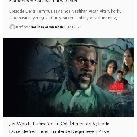
Komediden Korkuya: Curry Barker
Episode Dergi Temmuz sayısında Neslihan Atcan Altan, korku
sinemasının yeni yüzü Curry Barker'ı anlatıyor. Malumunuz,…
Tarafından
Neslihan Atcan Altan
4 Ağu 2026
JustWatch Türkiye’de En Çok İzlenenleri Açıkladı:
Dizilerde Yeni Lider, Filmlerde Değişmeyen Zirve