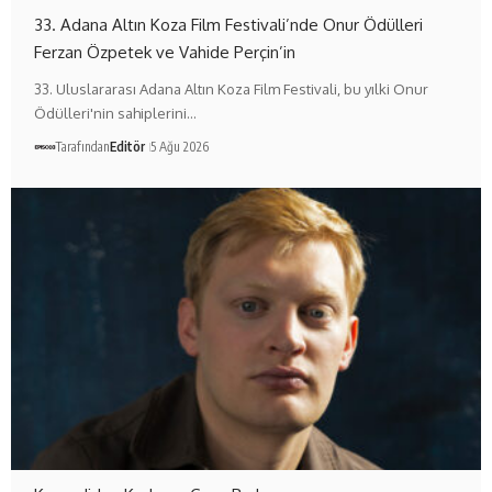
33. Adana Altın Koza Film Festivali’nde Onur Ödülleri
Ferzan Özpetek ve Vahide Perçin’in
33. Uluslararası Adana Altın Koza Film Festivali, bu yılki Onur
Ödülleri'nin sahiplerini…
Tarafından
Editör
5 Ağu 2026