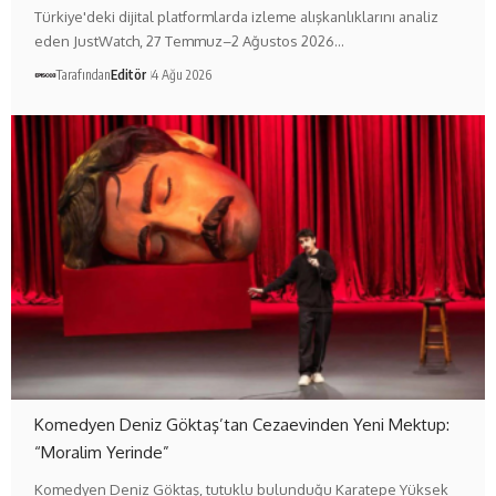
Türkiye'deki dijital platformlarda izleme alışkanlıklarını analiz
eden JustWatch, 27 Temmuz–2 Ağustos 2026…
Tarafından
Editör
4 Ağu 2026
Komedyen Deniz Göktaş’tan Cezaevinden Yeni Mektup:
“Moralim Yerinde”
Komedyen Deniz Göktaş, tutuklu bulunduğu Karatepe Yüksek