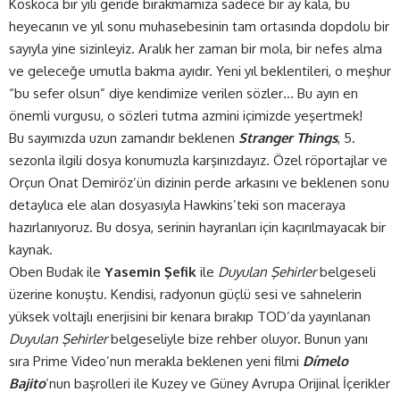
Koskoca bir yılı geride bırakmamıza sadece bir ay kala, bu
heyecanın ve yıl sonu muhasebesinin tam ortasında dopdolu bir
sayıyla yine sizinleyiz. Aralık her zaman bir mola, bir nefes alma
ve geleceğe umutla bakma ayıdır. Yeni yıl beklentileri, o meşhur
“bu sefer olsun” diye kendimize verilen sözler… Bu ayın en
önemli vurgusu, o sözleri tutma azmini içimizde yeşertmek!
Bu sayımızda uzun zamandır beklenen
Stranger Things
, 5.
sezonla ilgili dosya konumuzla karşınızdayız. Özel röportajlar ve
Orçun Onat Demiröz’ün dizinin perde arkasını ve beklenen sonu
detaylıca ele alan dosyasıyla Hawkins’teki son maceraya
hazırlanıyoruz. Bu dosya, serinin hayranları için kaçırılmayacak bir
kaynak.
Oben Budak ile
Yasemin Şefik
ile
Duyulan Şehirler
belgeseli
üzerine konuştu. Kendisi, radyonun güçlü sesi ve sahnelerin
yüksek voltajlı enerjisini bir kenara bırakıp TOD’da yayınlanan
Duyulan Şehirler
belgeseliyle bize rehber oluyor. Bunun yanı
sıra Prime Video’nun merakla beklenen yeni filmi
Dímelo
Bajito
’nun başrolleri ile Kuzey ve Güney Avrupa Orijinal İçerikler