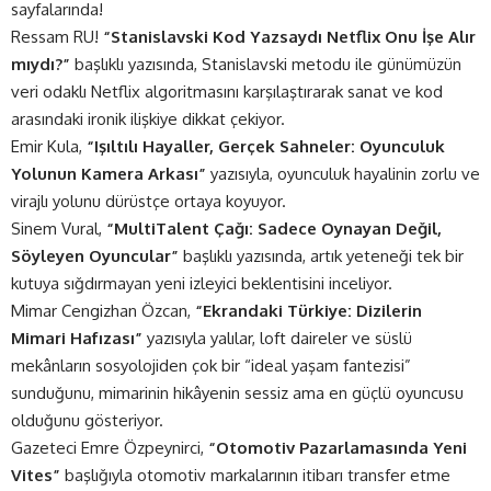
sayfalarında!
Ressam RU!
“Stanislavski Kod Yazsaydı Netflix Onu İşe Alır
mıydı?”
başlıklı yazısında, Stanislavski metodu ile günümüzün
veri odaklı Netflix algoritmasını karşılaştırarak sanat ve kod
arasındaki ironik ilişkiye dikkat çekiyor.
Emir Kula,
“Işıltılı Hayaller, Gerçek Sahneler: Oyunculuk
Yolunun Kamera Arkası”
yazısıyla, oyunculuk hayalinin zorlu ve
virajlı yolunu dürüstçe ortaya koyuyor.
Sinem Vural,
“MultiTalent Çağı: Sadece Oynayan Değil,
Söyleyen Oyuncular”
başlıklı yazısında, artık yeteneği tek bir
kutuya sığdırmayan yeni izleyici beklentisini inceliyor.
Mimar Cengizhan Özcan,
“Ekrandaki Türkiye: Dizilerin
Mimari Hafızası”
yazısıyla yalılar, loft daireler ve süslü
mekânların sosyolojiden çok bir “ideal yaşam fantezisi”
sunduğunu, mimarinin hikâyenin sessiz ama en güçlü oyuncusu
olduğunu gösteriyor.
Gazeteci Emre Özpeynirci,
“Otomotiv Pazarlamasında Yeni
Vites”
başlığıyla otomotiv markalarının itibarı transfer etme