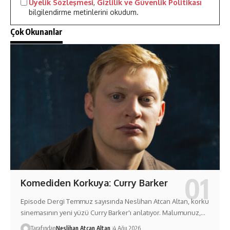
Üyelik Sözleşmesi
,
Gizlilik ve Güvenlik Politikası
bilgilendirme metinlerini okudum.
Çok Okunanlar
Komediden Korkuya: Curry Barker
Episode Dergi Temmuz sayısında Neslihan Atcan Altan, korku
sinemasının yeni yüzü Curry Barker'ı anlatıyor. Malumunuz,…
Tarafından
Neslihan Atcan Altan
4 Ağu 2026