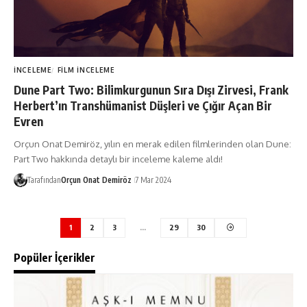
İNCELEME
FILM İNCELEME
Dune Part Two: Bilimkurgunun Sıra Dışı Zirvesi, Frank
Herbert’ın Transhümanist Düşleri ve Çığır Açan Bir
Evren
Orçun Onat Demiröz, yılın en merak edilen filmlerinden olan Dune:
Part Two hakkında detaylı bir inceleme kaleme aldı!
Tarafından
Orçun Onat Demiröz
7 Mar 2024
1
2
3
…
29
30
Popüler İçerikler