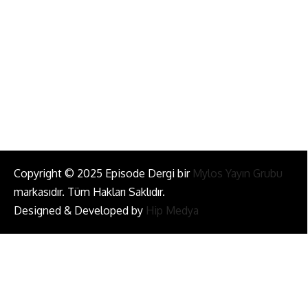
info@episodemag.com
Bizi Takip Et!
Copyright © 2025 Episode Dergi bir
Mylos Yayın Grubu
markasıdır. Tüm Hakları Saklıdır.
Designed & Developed by
Hip Medya