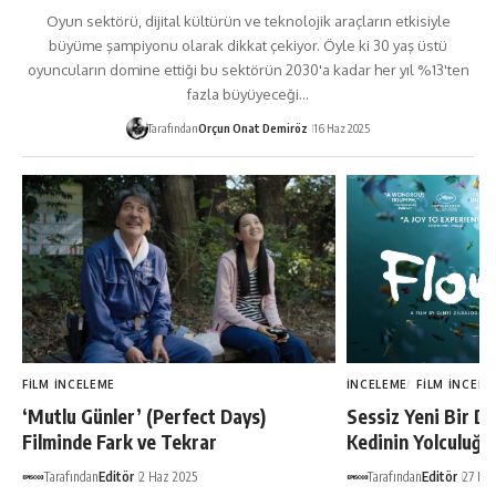
Oyun sektörü, dijital kültürün ve teknolojik araçların etkisiyle
büyüme şampiyonu olarak dikkat çekiyor. Öyle ki 30 yaş üstü
oyuncuların domine ettiği bu sektörün 2030'a kadar her yıl %13'ten
fazla büyüyeceği…
Tarafından
Orçun Onat Demiröz
16 Haz 2025
FILM İNCELEME
İNCELEME
FILM İNCELE
‘Mutlu Günler’ (Perfect Days)
Sessiz Yeni Bir Dü
Filminde Fark ve Tekrar
Kedinin Yolculuğu
Tarafından
Editör
2 Haz 2025
Tarafından
Editör
27 Ma