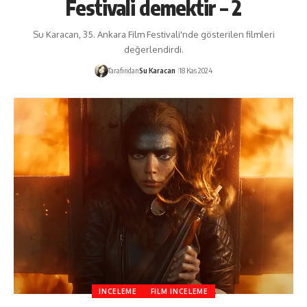
Festivali demektir – 2
Su Karacan, 35. Ankara Film Festivali'nde gösterilen filmleri
değerlendirdi.
Tarafından
Su Karacan
18 Kas 2024
İNCELEME
FILM İNCELEME