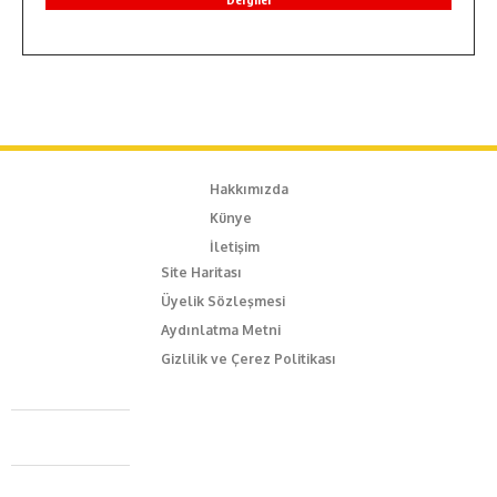
Hakkımızda
Künye
İletişim
Site Haritası
Üyelik Sözleşmesi
Aydınlatma Metni
Gizlilik ve Çerez Politikası
Caferağa Mah. Dr. Şakir Paşa Sok. No3/A Kadıköy İstanbul
+90 543 345 46 00