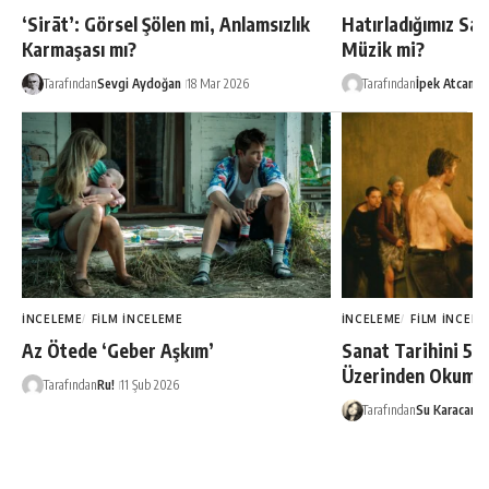
‘Sirāt’: Görsel Şölen mi, Anlamsızlık
Hatırladığımız Sa
Karmaşası mı?
Müzik mi?
Tarafından
Sevgi Aydoğan
18 Mar 2026
Tarafından
İpek Atcan
2
İNCELEME
FILM İNCELEME
İNCELEME
FILM İNCELE
Az Ötede ‘Geber Aşkım’
Sanat Tarihini 5 
Üzerinden Okuma
Tarafından
Ru!
11 Şub 2026
Tarafından
Su Karacan
4