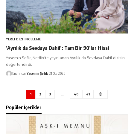
YERLI DIZI İNCELEME
‘Ayrılık da Sevdaya Dahil’: Tam Bir 90’lar Hissi
Yasemin Şefik, Netflix'te yayınlanan Ayrılık da Sevdaya Dahil dizisini
değerlendirdi.
Tarafından
Yasemin Şefik
21 Oca 2026
1
2
3
…
40
41
Popüler İçerikler