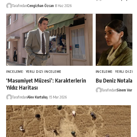
Tarafından
Cengizhan Özcan
8 Haz 2026
İNCELEME
YERLI DIZI İNCELEME
İNCELEME
YERLI DIZI 
‘Masumiyet Müzesi’: Karakterlerin
Bu Deniz Notalarl
Yıldız Haritası
Tarafından
Sinem Vural
Tarafından
Alev Kurtuluş
15 Mar 2026