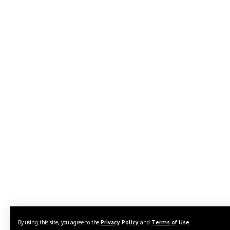
By using this site, you agree to the
Privacy Policy
and
Terms of Use
.