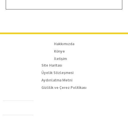
Hakkımızda
Künye
İletişim
Site Haritası
Üyelik Sözleşmesi
Aydınlatma Metni
Gizlilik ve Çerez Politikası
Caferağa Mah. Dr. Şakir Paşa Sok. No3/A Kadıköy İstanbul
+90 543 345 46 00