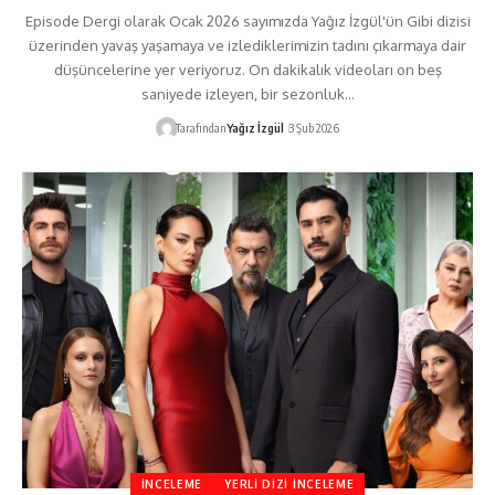
Episode Dergi olarak Ocak 2026 sayımızda Yağız İzgül'ün Gibi dizisi
üzerinden yavaş yaşamaya ve izlediklerimizin tadını çıkarmaya dair
düşüncelerine yer veriyoruz. On dakikalık videoları on beş
saniyede izleyen, bir sezonluk…
Tarafından
Yağız İzgül
3 Şub 2026
İNCELEME
YERLI DIZI İNCELEME