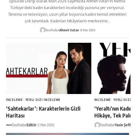
Episode Dergi olarak Mart 2026 sayımızda Ahmet Vatan'ın Netflix
Türkiye'deki kadın karakterleri incelediği yazısına yer veriyoruz.
Sinema ve televizyon, uzun yıllar boyunca kadını temsil etmekten
çok tanımladı. Kadınları hikâyelerin merkezine…
Tarafından
Ahmet Vatan
9 Mar 2026
İNCELEME
YERLI DIZI İNCELEME
İNCELEME
YERLI DIZI 
‘Sahtekarlar’: Karakterlerin Gizli
‘Yeraltı’nın Kadınl
Haritası
Hikâye, Tek Palet
Tarafından
Editör
2 Mar 2026
Tarafından
Yasin Şefik
2