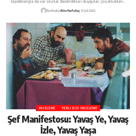
taşıdıklarıyla da var olurlar. Bastırdıkları duygular, çocukluktan…
Tarafından
Alev Kurtuluş
6 Şub 2026
İNCELEME
YERLI DIZI İNCELEME
Şef Manifestosu: Yavaş Ye, Yavaş
İzle, Yavaş Yaşa