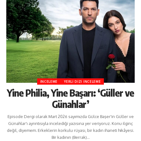
İNCELEME
YERLI DIZI İNCELEME
Yine Philia, Yine Başarı: ‘Güller ve
Günahlar’
Episode Dergi olarak Mart 2026 sayımızda Gülce Başer'in Güller ve
Günahlar'ı ayrıntısıyla incelediği yazısına yer veriyoruz. Konu ilginç
değil, diyemem. Erkeklerin korkulu rüyası, bir kadın ihaneti hikâyesi.
Bir kadının (Berrak)…