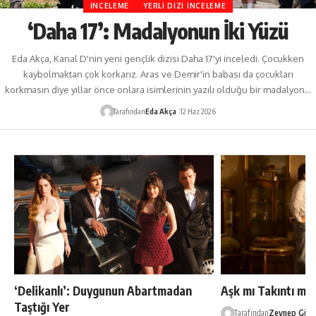
İNCELEME
YERLI DIZI İNCELEME
‘Daha 17’: Madalyonun İki Yüzü
Eda Akça, Kanal D'nin yeni gençlik dizisi Daha 17'yi inceledi. Çocukken
kaybolmaktan çok korkarız. Aras ve Demir'in babası da çocukları
korkmasın diye yıllar önce onlara isimlerinin yazılı olduğu bir madalyon…
Tarafından
Eda Akça
12 Haz 2026
‘Delikanlı’: Duygunun Abartmadan
Aşk mı Takıntı mı?
Taştığı Yer
Tarafından
Zeynep Güre