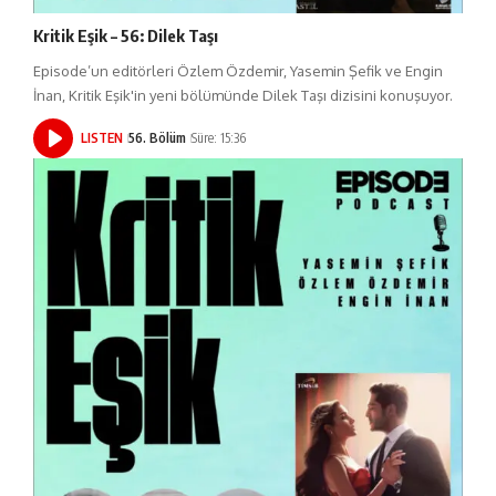
Kritik Eşik – 56: Dilek Taşı
Episode’un editörleri Özlem Özdemir, Yasemin Şefik ve Engin
İnan, Kritik Eşik'in yeni bölümünde Dilek Taşı dizisini konuşuyor.
LISTEN
56. Bölüm
Süre: 15:36