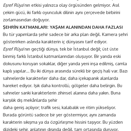
Eşref Rüya
’nın etkisi yalnızca olay örgüsünden gelmiyor. Asıl
çekim gücü, iki farklı oyunculuk dilinin aynı çerçevede birbirini
zorlamasından doğuyor.
ŞEHRİN KATMANLARI: YAŞAM ALANINDAN DAHA FAZLASI
Bu tür yapımlarda şehir sadece bir arka plan değil. Kamera şehri
gösterirken aslında karakterin iç dünyasını tarif ediyor.
Eşref Rüya
’nın geçtiği dünya, tek bir İstanbul değil; üst üste
binmiş farklı İstanbul katmanlarından oluşuyor. Bir yanda eski
dokusunu koruyan sokaklar, diğer yanda yeni inşa edilmiş, camla
kaplı yapılar… Bu iki dünya arasında sürekli bir geçiş hali var. Bazı
sahnelerde karakterler daha dar, daha içekapanık alanlarda
hareket ediyor. Işık daha kontrollü, gölgeler daha belirgin. Bu
sahneler sanki karakterlerin zihinsel alanına daha yakın. Buna
karşılık dış mekânlarda şehir
daha geniş açılıyor; trafik sesi, kalabalık ve ritim yükseliyor.
Burada görüntü sadece bir yer göstermiyor, aynı zamanda
karakterin sıkışma ya da özgürleşme hissini taşıyor. Bu yüzden
dizideki şehir, anlatının dışında değil, tam ortasında duruyor.