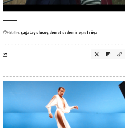
Etiketler:
çağatay ulusoy
demet özdemir
eşref rüya