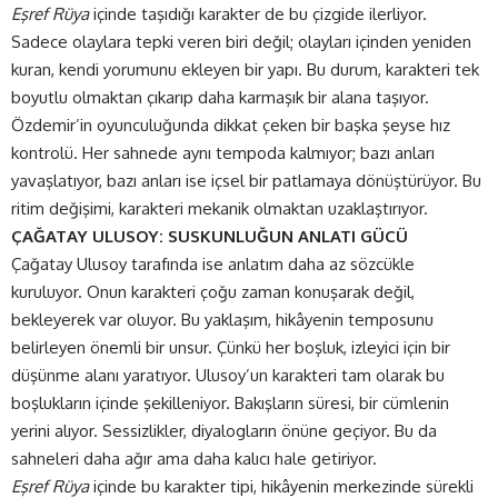
Eşref Rüya
içinde taşıdığı karakter de bu çizgide ilerliyor.
Sadece olaylara tepki veren biri değil; olayları içinden yeniden
kuran, kendi yorumunu ekleyen bir yapı. Bu durum, karakteri tek
boyutlu olmaktan çıkarıp daha karmaşık bir alana taşıyor.
Özdemir’in oyunculuğunda dikkat çeken bir başka şeyse hız
kontrolü. Her sahnede aynı tempoda kalmıyor; bazı anları
yavaşlatıyor, bazı anları ise içsel bir patlamaya dönüştürüyor. Bu
ritim değişimi, karakteri mekanik olmaktan uzaklaştırıyor.
ÇAĞATAY ULUSOY: SUSKUNLUĞUN ANLATI GÜCÜ
Çağatay Ulusoy tarafında ise anlatım daha az sözcükle
kuruluyor. Onun karakteri çoğu zaman konuşarak değil,
bekleyerek var oluyor. Bu yaklaşım, hikâyenin temposunu
belirleyen önemli bir unsur. Çünkü her boşluk, izleyici için bir
düşünme alanı yaratıyor. Ulusoy’un karakteri tam olarak bu
boşlukların içinde şekilleniyor. Bakışların süresi, bir cümlenin
yerini alıyor. Sessizlikler, diyalogların önüne geçiyor. Bu da
sahneleri daha ağır ama daha kalıcı hale getiriyor.
Eşref Rüya
içinde bu karakter tipi, hikâyenin merkezinde sürekli