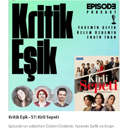
Kritik Eşik – 57: Kirli Sepeti
Episode’un editörleri Özlem Özdemir, Yasemin Şefik ve Engin