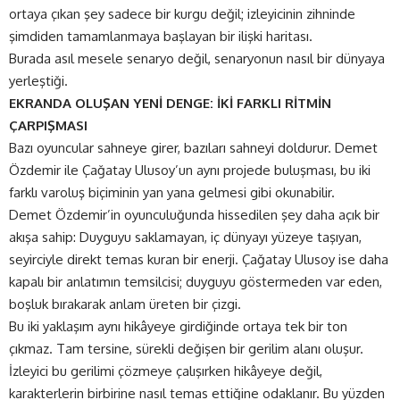
ortaya çıkan şey sadece bir kurgu değil; izleyicinin zihninde
şimdiden tamamlanmaya başlayan bir ilişki haritası.
Burada asıl mesele senaryo değil, senaryonun nasıl bir dünyaya
yerleştiği.
EKRANDA OLUŞAN YENİ DENGE: İKİ FARKLI RİTMİN
ÇARPIŞMASI
Bazı oyuncular sahneye girer, bazıları sahneyi doldurur. Demet
Özdemir ile Çağatay Ulusoy’un aynı projede buluşması, bu iki
farklı varoluş biçiminin yan yana gelmesi gibi okunabilir.
Demet Özdemir’in oyunculuğunda hissedilen şey daha açık bir
akışa sahip: Duyguyu saklamayan, iç dünyayı yüzeye taşıyan,
seyirciyle direkt temas kuran bir enerji. Çağatay Ulusoy ise daha
kapalı bir anlatımın temsilcisi; duyguyu göstermeden var eden,
boşluk bırakarak anlam üreten bir çizgi.
Bu iki yaklaşım aynı hikâyeye girdiğinde ortaya tek bir ton
çıkmaz. Tam tersine, sürekli değişen bir gerilim alanı oluşur.
İzleyici bu gerilimi çözmeye çalışırken hikâyeye değil,
karakterlerin birbirine nasıl temas ettiğine odaklanır. Bu yüzden