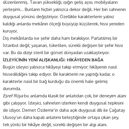
düzenlenmiş. Tavan yüksekliği, ışığın geliş açısı, mobilyaların
yerleşimi… Bunların hiçbiri yalnızca dekor değil. Her biri sahnenin
duygusal yönünü değiştiriyor. Özellikle karakterlerin yalnız
kaldığı anlarda mekânın ölçeği büyüyüp küçülerek, hissi yeniden
kuruyor.
Dış mekânlarda ise şehir daha ham bırakılıyor. Parlatılmış bir
İstanbul değil; yaşanan, tüketilen, sürekli değişen bir şehir hissi
var. Bu da diziyi steril bir görsel dünyadan uzaklaştırıyor.
İZLEYİCİNİN YENİ ALIŞKANLIĞI: HİKÂYEDEN BAĞA
Bugün izleyici yalnızca hikâyeyi takip etmiyor; hikâyenin nasıl
hissedildiğini takip ediyor. Bir karakterin ne yaptığı kadar, o
karakterle nasıl bir bağ kurduğu da önemli hale gelmiş
durumda.
Eşref Rüya
bu anlamda klasik bir anlatıdan çok, bir deneyim alanı
gibi çalışıyor. İzleyici, sahneleri izlerken kendi duygusal tepkisini
de izliyor. Demet Özdemir’in daha açık duygusal dili ile Çağatay
Ulusoy’un daha kapalı anlatımı birleştiğinde ortaya çıkan şey,
tek yönlü bir hikâye değil; sürekli değişen bir algı alanı.