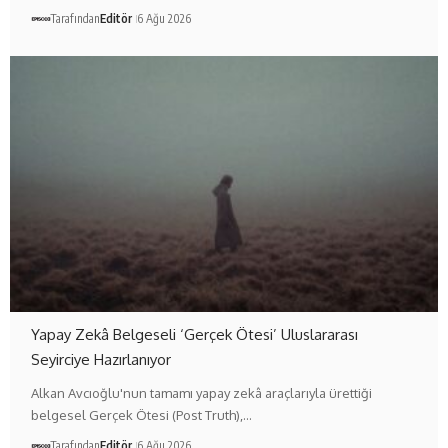
Tarafından
Editör
6 Ağu 2026
Yapay Zekâ Belgeseli ‘Gerçek Ötesi’ Uluslararası
Seyirciye Hazırlanıyor
Alkan Avcıoğlu'nun tamamı yapay zekâ araçlarıyla ürettiği
belgesel Gerçek Ötesi (Post Truth),…
Tarafından
Editör
6 Ağu 2026