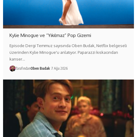
Kylie Minogue ve “Yıkılmaz” Pop Gizemi
Episode Dergi Temmuz sayısında Oben Budak, Netflix belgeseli
üzerinden Kylie Minogue'u anlatıyor. Paparazzi kıskacından
kanser…
Tarafından
Oben Budak
7 Ağu 2026