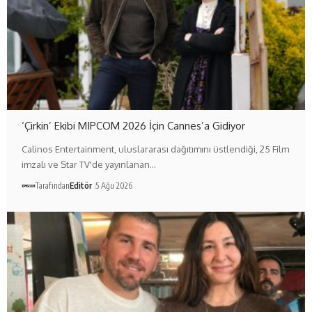
‘Çirkin’ Ekibi MIPCOM 2026 İçin Cannes’a Gidiyor
Calinos Entertainment, uluslararası dağıtımını üstlendiği, 25 Film
imzalı ve Star TV'de yayınlanan…
Tarafından
Editör
5 Ağu 2026