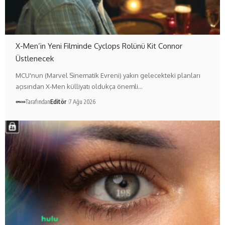
X-Men’in Yeni Filminde Cyclops Rolünü Kit Connor
Üstlenecek
MCU'nun (Marvel Sinematik Evreni) yakın gelecekteki planları
açısından X-Men külliyatı oldukça önemli…
Tarafından
Editör
7 Ağu 2026