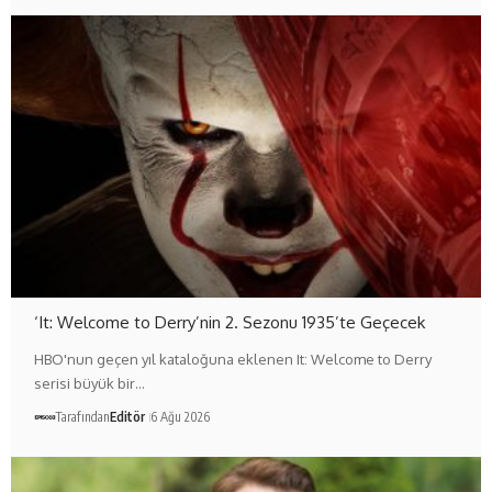
‘It: Welcome to Derry’nin 2. Sezonu 1935’te Geçecek
HBO'nun geçen yıl kataloğuna eklenen It: Welcome to Derry
serisi büyük bir…
Tarafından
Editör
6 Ağu 2026