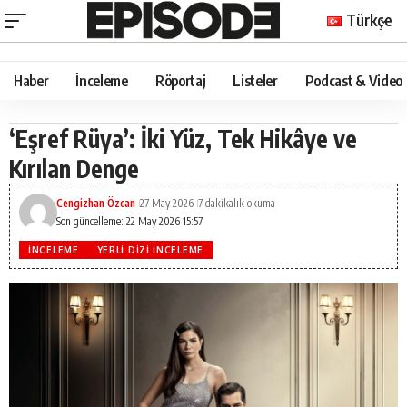
Türkçe
Haber
İnceleme
Röportaj
Listeler
Podcast & Video
‘Eşref Rüya’: İki Yüz, Tek Hikâye ve
Kırılan Denge
Cengizhan Özcan
27 May 2026
7 dakikalık okuma
Son güncelleme: 22 May 2026 15:57
İNCELEME
YERLI DIZI İNCELEME