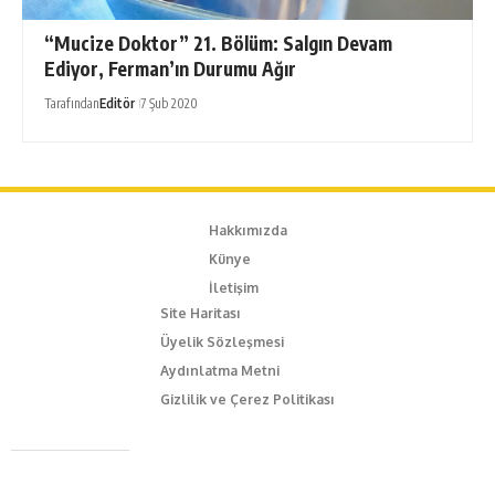
“Mucize Doktor” 21. Bölüm: Salgın Devam
Ediyor, Ferman’ın Durumu Ağır
Tarafından
Editör
7 Şub 2020
Hakkımızda
Künye
İletişim
Site Haritası
Üyelik Sözleşmesi
Aydınlatma Metni
Gizlilik ve Çerez Politikası
Caferağa Mah. Dr. Şakir Paşa Sok. No3/A Kadıköy İstanbul