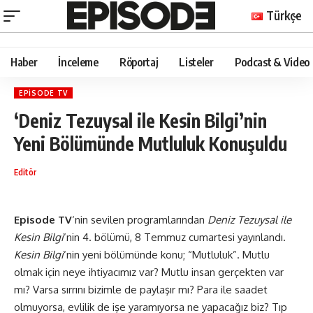
Türkçe
Haber
İnceleme
Röportaj
Listeler
Podcast & Video
EPISODE TV
‘Deniz Tezuysal ile Kesin Bilgi’nin
Yeni Bölümünde Mutluluk Konuşuldu
Editör
Episode TV
‘nin sevilen programlarından
Deniz Tezuysal ile
Kesin Bilgi
‘nin 4. bölümü, 8 Temmuz cumartesi yayınlandı.
Kesin Bilgi
‘nin yeni bölümünde konu; “Mutluluk”. Mutlu
olmak için neye ihtiyacımız var? Mutlu insan gerçekten var
mı? Varsa sırrını bizimle de paylaşır mı? Para ile saadet
olmuyorsa, evlilik de işe yaramıyorsa ne yapacağız biz? Tıp