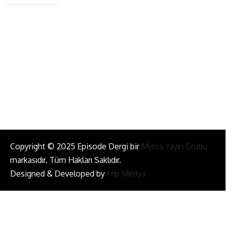
+90 543 345 46 00
info@episodemag.com
Bizi Takip Et!
Copyright © 2025 Episode Dergi bir
Mylos Yayın Grubu
markasıdır. Tüm Hakları Saklıdır.
Designed & Developed by
Hip Medya