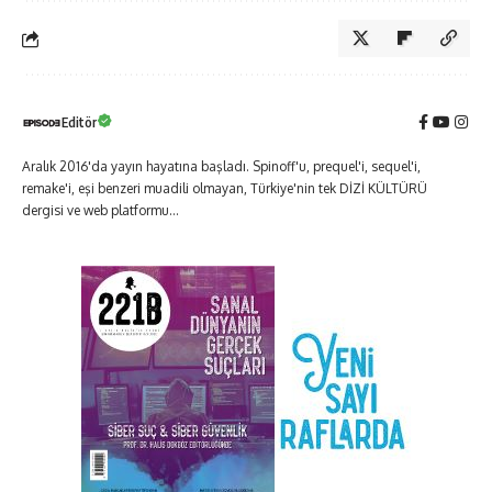
Editör
Aralık 2016'da yayın hayatına başladı. Spinoff'u, prequel'i, sequel'i,
remake'i, eşi benzeri muadili olmayan, Türkiye'nin tek DİZİ KÜLTÜRÜ
dergisi ve web platformu...