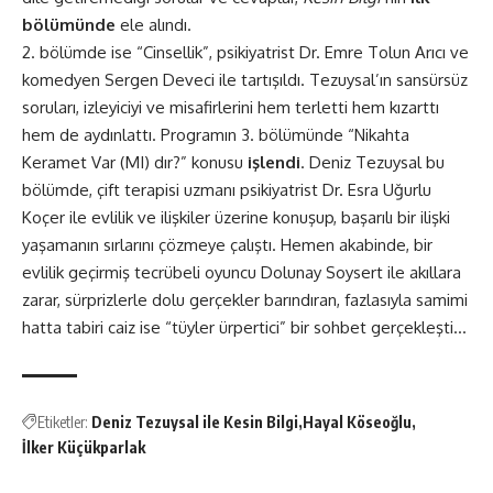
bölümünde
ele alındı.
2. bölümde ise “Cinsellik”, psikiyatrist Dr. Emre Tolun Arıcı ve
komedyen Sergen Deveci ile tartışıldı. Tezuysal’ın sansürsüz
soruları, izleyiciyi ve misafirlerini hem terletti hem kızarttı
hem de aydınlattı. Programın 3. bölümünde “Nikahta
Keramet Var (MI) dır?” konusu
işlendi
. Deniz Tezuysal bu
bölümde, çift terapisi uzmanı psikiyatrist Dr. Esra Uğurlu
Koçer ile evlilik ve ilişkiler üzerine konuşup, başarılı bir ilişki
yaşamanın sırlarını çözmeye çalıştı. Hemen akabinde, bir
evlilik geçirmiş tecrübeli oyuncu Dolunay Soysert ile akıllara
zarar, sürprizlerle dolu gerçekler barındıran, fazlasıyla samimi
hatta tabiri caiz ise “tüyler ürpertici” bir sohbet gerçekleşti…
Etiketler:
Deniz Tezuysal ile Kesin Bilgi
Hayal Köseoğlu
İlker Küçükparlak