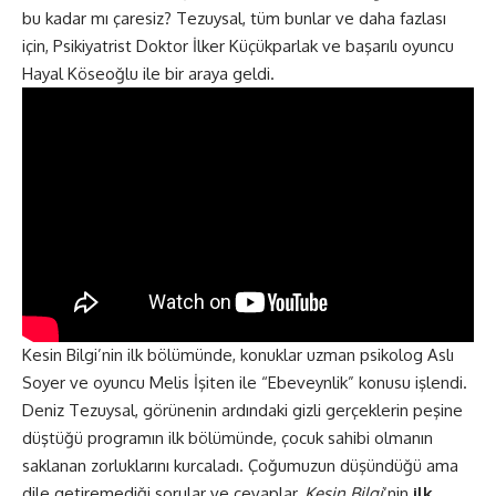
bu kadar mı çaresiz? Tezuysal, tüm bunlar ve daha fazlası
için, Psikiyatrist Doktor İlker Küçükparlak ve başarılı oyuncu
Hayal Köseoğlu ile bir araya geldi.
Kesin Bilgi’nin ilk bölümünde, konuklar uzman psikolog Aslı
Soyer ve oyuncu Melis İşiten ile “Ebeveynlik” konusu işlendi.
Deniz Tezuysal, görünenin ardındaki gizli gerçeklerin peşine
düştüğü programın ilk bölümünde, çocuk sahibi olmanın
saklanan zorluklarını kurcaladı. Çoğumuzun düşündüğü ama
dile getiremediği sorular ve cevaplar,
Kesin Bilgi
‘nin
ilk