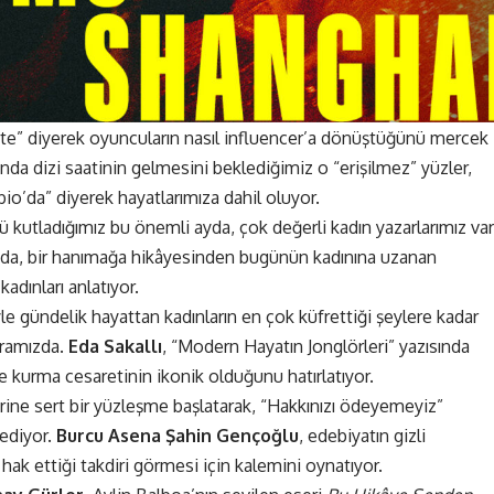
fete” diyerek oyuncuların nasıl influencer’a dönüştüğünü mercek
sında dizi saatinin gelmesini beklediğimiz o “erişilmez” yüzler,
bio’da” diyerek hayatlarımıza dahil oluyor.
kutladığımız bu önemli ayda, çok değerli kadın yazarlarımız var
sında, bir hanımağa hikâyesinden bugünün kadınına uzanan
adınları anlatıyor.
yle gündelik hayattan kadınların en çok küfrettiği şeylere kadar
aramızda.
Eda Sakallı
, “Modern Hayatın Jonglörleri” yazısında
kurma cesaretinin ikonik olduğunu hatırlatıyor.
ine sert bir yüzleşme başlatarak, “Hakkınızı ödeyemeyiz”
 ediyor.
Burcu Asena Şahin Gençoğlu
, edebiyatın gizli
hak ettiği takdiri görmesi için kalemini oynatıyor.