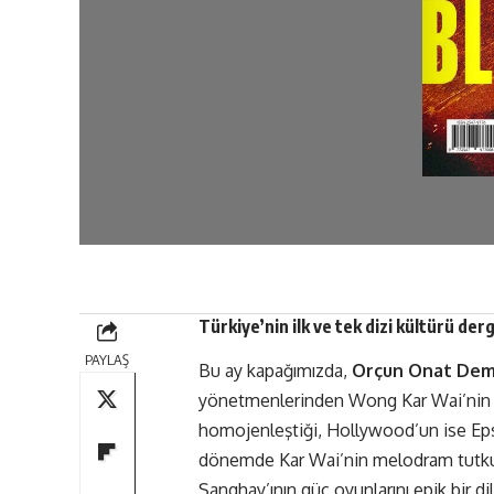
Türkiye’nin ilk ve tek dizi kültürü derg
PAYLAŞ
Bu ay kapağımızda,
Orçun Onat Dem
yönetmenlerinden Wong Kar Wai’nin i
homojenleştiği, Hollywood’un ise Epst
dönemde Kar Wai’nin melodram tutkusu
Şanghay’ının güç oyunlarını epik bir di