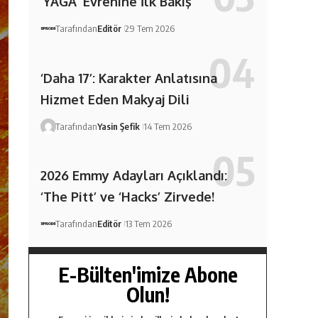
‘YAGA’ Evrenine İlk Bakış
Tarafından
Editör
29 Tem 2026
‘Daha 17’: Karakter Anlatısına
Hizmet Eden Makyaj Dili
Tarafından
Yasin Şefik
14 Tem 2026
2026 Emmy Adayları Açıklandı:
‘The Pitt’ ve ‘Hacks’ Zirvede!
Tarafından
Editör
13 Tem 2026
E-Bülten'imize Abone
Olun!