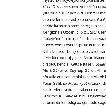
Tiyatronun büyüleyici dünyasında
Şen
Uzun Osman
‘ın sahne yolculuğunu pa
yılın hit dizisi Taşacak Bu Deniz’in mel
üzerine bir manifesto sunarken,
Ali 
geride kalanların parçalanmış ruhlarını 
Cengizhan Özcan
,
Lilo & Stitch
üzeri
Türkiye’nin “sınırı aşan” kadınlarını yaz
güncellenmiş eski kalıpların kurbanı m
Daha bitmedi; bu ay ödüllü yönetme
derin bir röportaj yaptık. Anlattıkları
biri oldu kendisi.
Gülce Başer
,
Güller
Mert Gürer
ve
Zeynep Gürer
, Ahm
görselleşme serüvenini akademik bir b
Yasin Şefik
ile
Masumiyet Müzesi
’nd
karakterlerin yıldız haritalarına bakarak
İletişimci
Ali Saygel
’in bu sayımızda
birbirini dinlemediği bu gürültülü çağ