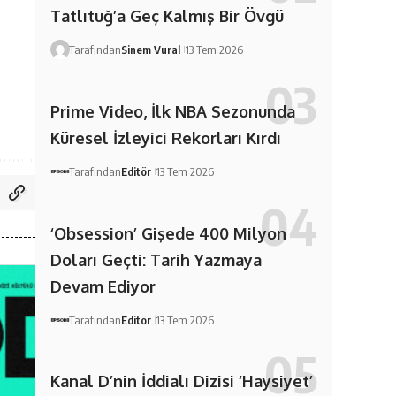
Tatlıtuğ’a Geç Kalmış Bir Övgü
Tarafından
Sinem Vural
13 Tem 2026
Prime Video, İlk NBA Sezonunda
Küresel İzleyici Rekorları Kırdı
Tarafından
Editör
13 Tem 2026
‘Obsession’ Gişede 400 Milyon
Doları Geçti: Tarih Yazmaya
Devam Ediyor
Tarafından
Editör
13 Tem 2026
Kanal D’nin İddialı Dizisi ‘Haysiyet’