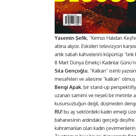
Yasemin Şefik
, “Kırmızı Halıdan Keş
altına alıyor. Eskiden televizyon karşı
artık sabah kahvelerini köpürtüp “link 
8 Mart Dünya Emekçi Kadınlar Günü’nü 
Sıla Gençoğlu
, “Kalkan” isimli yazı
mesafeleri ve ailesine “kalkan” olmuş k
Bengi Apak
, bir stand-up perspektifi
uzanan samimi ve neşeli bir metinle 
kusursuzluğun değil, düşmeden denge 
RU!
bu ay sektördeki kadın emeği üzer
bahanesinin ardındaki gerçeği deşifre
kahramanları olan kadın çevirmenlerin 