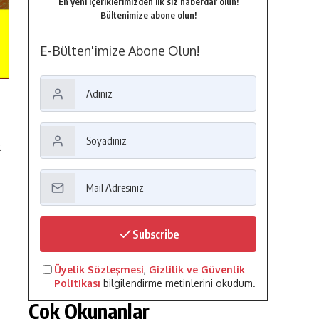
En yeni içeriklerimizden ilk siz haberdar olun!
Bültenimize abone olun!
E-Bülten'imize Abone Olun!
.
Subscribe
Üyelik Sözleşmesi
,
Gizlilik ve Güvenlik
Politikası
bilgilendirme metinlerini okudum.
Çok Okunanlar