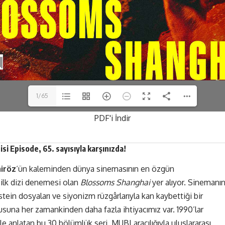
1/65
PDF'i İndir
isi
Episode
, 65. sayısıyla karşınızda!
iröz
‘ün kaleminden dünya sinemasının en özgün
lk dizi denemesi olan
Blossoms Shanghai
yer alıyor. Sinemanı
ein dosyaları ve siyonizm rüzgârlarıyla kan kaybettiği bir
na her zamankinden daha fazla ihtiyacımız var. 1990’lar
lle anlatan bu 30 bölümlük seri, MUBI aracılığıyla uluslararası