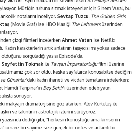
ay Gürler
, Aylin Balboa’nın sevilen eseri
Bu Hikâye Senden
ylaşıyor. Müziğin ruhuna sızmak isteyenler için Sinem Vural, bu
ankolik notalarını inceliyor.
Sevtap Tuzcu
,
The Golden Girls
Aktaş
(Movie Graf) ise HBO klasiği
The Leftovers
üzerinden
anlatıyor.
nden çizgi filmleri incelerken
Ahmet Vatan
ise Netflix
dı. Kadın karakterlerin artık anlatının taşıyıcısı mı yoksa sadece
ı olduğunu sorguladığı yazısı Episode’da.
n
Seyfettin Tokmak
ile
Tavşan İmparatorluğu
filmi üzerine
nı kısaltmamız çok zor oldu, keşke sayfalarca konuşabilse dediğim
 ve Günahlar
’daki kadın ihaneti ve vicdan temalarını irdelerken;
et Hamdi Tanpınar’ın
Beş Şehir
’i üzerinden edebiyatın
akışla sunuyor.
eki makyajın dramaturjisine göz atarken; Alev Kurtuluş ile
 aşkın ve takıntının astrolojik izlerini sürüyoruz.
ki yazısında dediği gibi; “herkesin konuştuğu ama kimsenin
da” umarız bu sayımız size gerçek bir nefes ve anlamlı bir