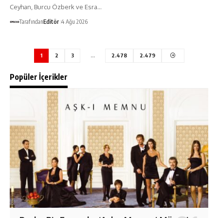
Ceyhan, Burcu Özberk ve Esra…
Tarafından
Editör
4 Ağu 2026
1
2
3
…
2.478
2.479
Popüler İçerikler