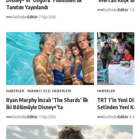
Disney+’ın ‘Öngörü’ Filminden İlk
‘Mercan Köşk’ün A
Tanıtım Yayınlandı
Tarafından
Editör
7 Ağu
Tarafından
Editör
7 Ağu 2026
HABERLER
YABANCI DIZI HABERLERI
HABERLER
Ryan Murphy İmzalı ‘The Shards’ İlk
TRT 1’in Yeni Dizis
İki Bölümüyle Disney+’ta
Setinden Yeni Kare
Tarafından
Editör
7 Ağu 2026
Tarafından
Editör
6 Ağu