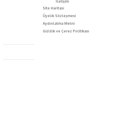
İletişim
Site Haritası
Üyelik Sözleşmesi
Aydınlatma Metni
Gizlilik ve Çerez Politikası
Caferağa Mah. Dr. Şakir Paşa Sok. No3/A Kadıköy İstanbul
+90 543 345 46 00
info@episodemag.com
Bizi Takip Et!