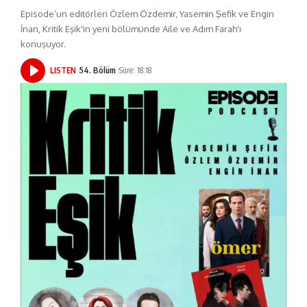
Episode’un editörleri Özlem Özdemir, Yasemin Şefik ve Engin
İnan, Kritik Eşik'in yeni bölümünde Aile ve Adım Farah'ı
konuşuyor.
LISTEN
54. Bölüm
Süre: 18:18