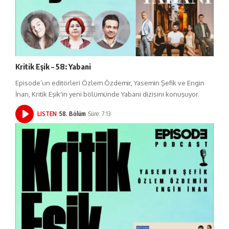
Kritik Eşik – 58: Yabani
Episode’un editörleri Özlem Özdemir, Yasemin Şefik ve Engin
İnan, Kritik Eşik'in yeni bölümünde Yabani dizisini konuşuyor.
LISTEN
58. Bölüm
Süre: 7:13