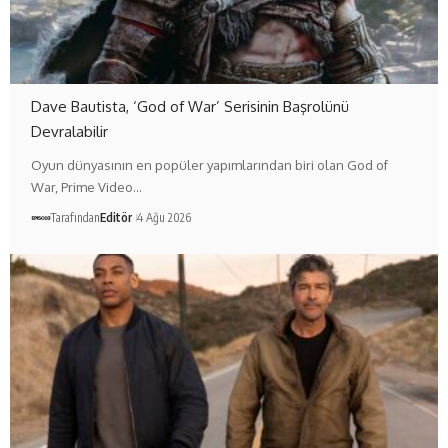
Dave Bautista, ‘God of War’ Serisinin Başrolünü
Devralabilir
Oyun dünyasının en popüler yapımlarından biri olan God of
War, Prime Video…
Tarafından
Editör
4 Ağu 2026