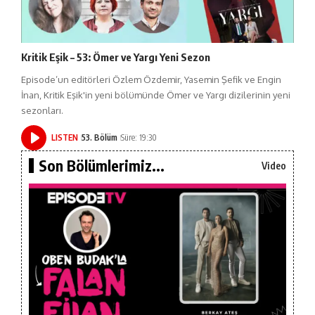
Kritik Eşik – 53: Ömer ve Yargı Yeni Sezon
Episode’un editörleri Özlem Özdemir, Yasemin Şefik ve Engin
İnan, Kritik Eşik'in yeni bölümünde Ömer ve Yargı dizilerinin yeni
sezonları.
LISTEN
53. Bölüm
Süre: 19:30
Son Bölümlerimiz...
Video