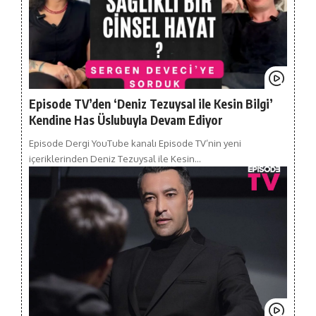
Episode TV’den ‘Deniz Tezuysal ile Kesin Bilgi’
Kendine Has Üslubuyla Devam Ediyor
Episode Dergi YouTube kanalı Episode TV’nin yeni
içeriklerinden Deniz Tezuysal ile Kesin…