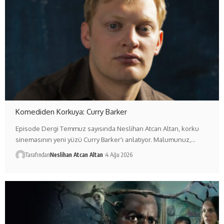
Komediden Korkuya: Curry Barker
Episode Dergi Temmuz sayısında Neslihan Atcan Altan, korku
sinemasının yeni yüzü Curry Barker'ı anlatıyor. Malumunuz,…
Tarafından
Neslihan Atcan Altan
4 Ağu 2026