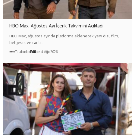
HBO Max, Ağustos Ayı İçerik Takvimini Açıkladı
HBO Max, ağustos ayında platforma eklenecek yeni dizi, film,
belgesel ve canlı…
Tarafından
Editör
4 Ağu 2026