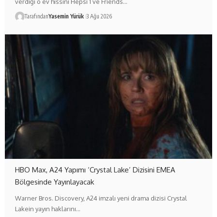
verdiği o ev hissini Hepsi 1 ve Friends…
Tarafından
Yasemin Yürük
3 Ağu 2026
HBO Max, A24 Yapımı ‘Crystal Lake’ Dizisini EMEA
Bölgesinde Yayınlayacak
Warner Bros. Discovery, A24 imzalı yeni drama dizisi Crystal
Lakein yayın haklarını…