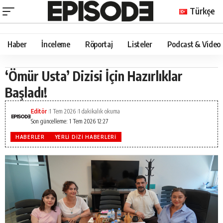
Türkçe
Haber
İnceleme
Röportaj
Listeler
Podcast & Video
‘Ömür Usta’ Dizisi İçin Hazırlıklar
Başladı!
Editör
1 Tem 2026
1 dakikalık okuma
Son güncelleme: 1 Tem 2026 12:27
HABERLER
YERLI DIZI HABERLERI