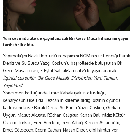
Yeni sezonda atv’de yayınlanacak Bir Gece Masalı dizisinin yayın
tarihi belli oldu.
Yapımcılığını Nazlı Heptürk’ün, yapımını NGM’nin üstlendiği Burak
Deniz ve Su Burcu Yazgı Coşkun’u başrollerde buluşturan Bir
Gece Masalı dizisi, 3 Eylül Salı akşamı atv’de yayınlanacak.
İlginizi çekebilir: ‘
Bir Gece Masalı’ Dizisinden Yeni Tanıtım
Yayınlandı
Yönetmen koltuğunda Emre Kabakuşak’ın oturduğu,
senaryosunu ise Eda Tezcan’ın kaleme aldığı dizinin oyuncu
kadrosunda ise Burak Deniz, Su Burcu Yazgı Coşkun, Gürkan
Uygun, Mesut Akusta, Rüçhan Çalışkur, Kenan Bal, Yıldız Kültür,
Özlem Türkad, Eren Vurdem, İrem Altuğ, Kerem Aslanoğlu,
Emel Çölgeçen, Ecem Çalhan, Nazan Diper, gibi isimler yer