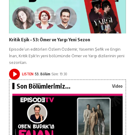
Kritik Eşik – 53: Ömer ve Yargı Yeni Sezon
Episode’un editörleri Özlem Özdemir, Yasemin Şefik ve Engin
İnan, Kritik Eşik'in yeni bölümünde Ömer ve Yargı dizilerinin yeni
sezonları.
LISTEN
53. Bölüm
Süre: 19:30
Son Bölümlerimiz...
Video