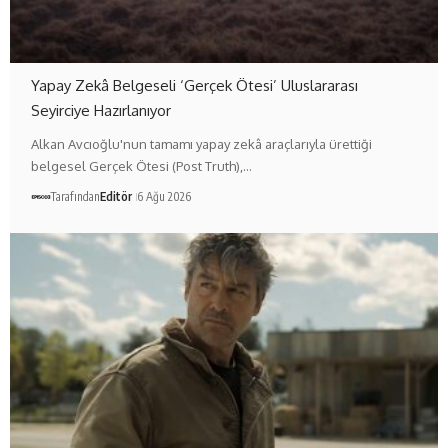
Yapay Zekâ Belgeseli ‘Gerçek Ötesi’ Uluslararası
Seyirciye Hazırlanıyor
Alkan Avcıoğlu'nun tamamı yapay zekâ araçlarıyla ürettiği
belgesel Gerçek Ötesi (Post Truth),…
Tarafından
Editör
6 Ağu 2026