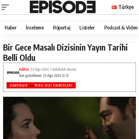
Türkçe
Haber
İnceleme
Röportaj
Listeler
Podcast & Video
Bir Gece Masalı Dizisinin Yayın Tarihi
Belli Oldu
Editör
23 Ağu 2024
1 dakikalık okuma
Son güncelleme: 23 Ağu 2024 12:51
HABERLER
YERLI DIZI HABERLERI