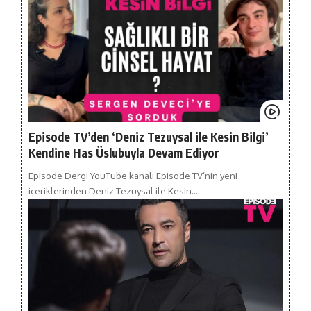
Episode TV’den ‘Deniz Tezuysal ile Kesin Bilgi’
Kendine Has Üslubuyla Devam Ediyor
Episode Dergi YouTube kanalı Episode TV’nin yeni
içeriklerinden Deniz Tezuysal ile Kesin…