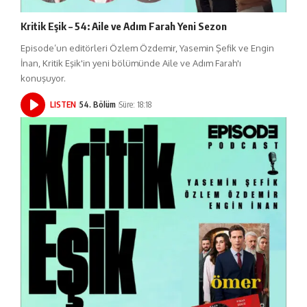
Kritik Eşik – 54: Aile ve Adım Farah Yeni Sezon
Episode’un editörleri Özlem Özdemir, Yasemin Şefik ve Engin
İnan, Kritik Eşik'in yeni bölümünde Aile ve Adım Farah'ı
konuşuyor.
LISTEN
54. Bölüm
Süre: 18:18