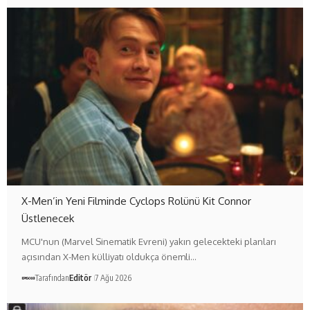
X-Men’in Yeni Filminde Cyclops Rolünü Kit Connor
Üstlenecek
MCU'nun (Marvel Sinematik Evreni) yakın gelecekteki planları
açısından X-Men külliyatı oldukça önemli…
Tarafından
Editör
7 Ağu 2026