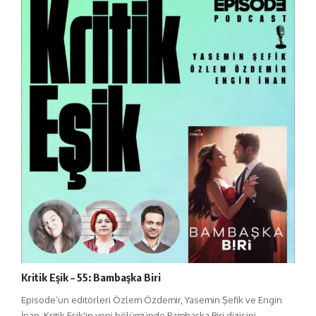
Kritik Eşik – 55: Bambaşka Biri
Episode’un editörleri Özlem Özdemir, Yasemin Şefik ve Engin
İnan, Kritik Eşik'in yeni bölümünde Bambaşka Biri dizisini