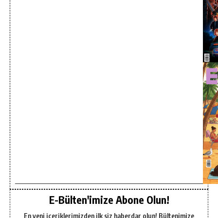
E-Bülten'imize Abone Olun!
En yeni içeriklerimizden ilk siz haberdar olun! Bültenimize