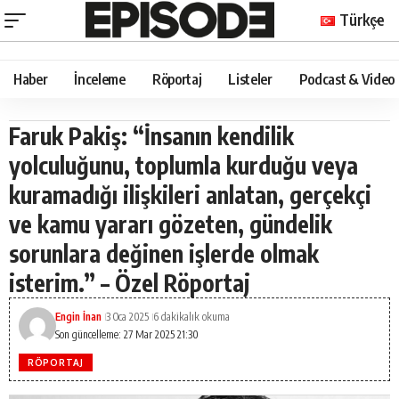
Türkçe
Haber
İnceleme
Röportaj
Listeler
Podcast & Video
Faruk Pakiş: “İnsanın kendilik
yolculuğunu, toplumla kurduğu veya
kuramadığı ilişkileri anlatan, gerçekçi
ve kamu yararı gözeten, gündelik
sorunlara değinen işlerde olmak
isterim.” – Özel Röportaj
Engin İnan
3 Oca 2025
6 dakikalık okuma
Son güncelleme: 27 Mar 2025 21:30
RÖPORTAJ