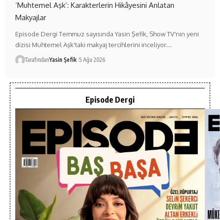
‘Muhtemel Aşk’: Karakterlerin Hikâyesini Anlatan
Makyajlar
Episode Dergi Temmuz sayısında Yasin Şefik, Show TV'nin yeni
dizisi Muhtemel Aşk'taki makyaj tercihlerini inceliyor.…
Tarafından
Yasin Şefik
5 Ağu 2026
Episode Dergi