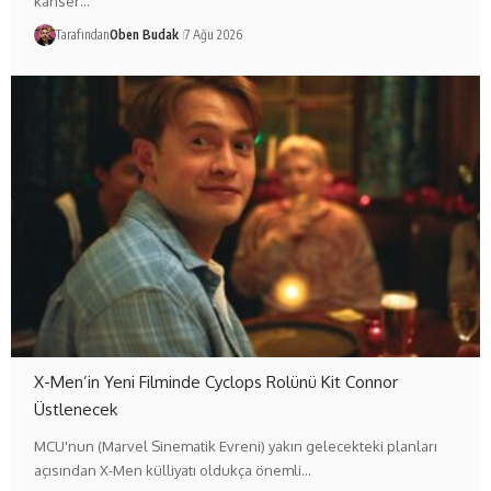
kanser…
Tarafından
Oben Budak
7 Ağu 2026
X-Men’in Yeni Filminde Cyclops Rolünü Kit Connor
Üstlenecek
MCU'nun (Marvel Sinematik Evreni) yakın gelecekteki planları
açısından X-Men külliyatı oldukça önemli…