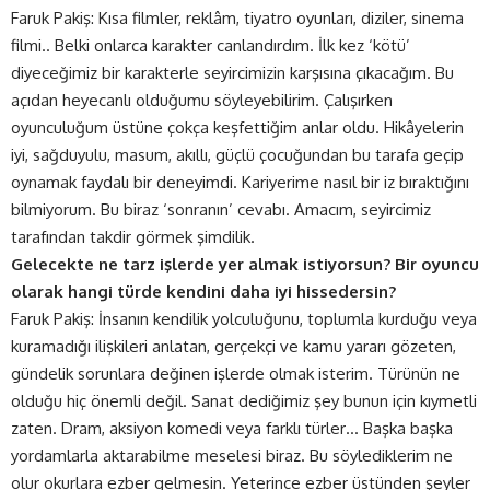
Faruk Pakiş: Kısa filmler, reklâm, tiyatro oyunları, diziler, sinema
filmi.. Belki onlarca karakter canlandırdım. İlk kez ‘kötü’
diyeceğimiz bir karakterle seyircimizin karşısına çıkacağım. Bu
açıdan heyecanlı olduğumu söyleyebilirim. Çalışırken
oyunculuğum üstüne çokça keşfettiğim anlar oldu. Hikâyelerin
iyi, sağduyulu, masum, akıllı, güçlü çocuğundan bu tarafa geçip
oynamak faydalı bir deneyimdi. Kariyerime nasıl bir iz bıraktığını
bilmiyorum. Bu biraz ‘sonranın’ cevabı. Amacım, seyircimiz
tarafından takdir görmek şimdilik.
Gelecekte ne tarz işlerde yer almak istiyorsun? Bir oyuncu
olarak hangi türde kendini daha iyi hissedersin?
Faruk Pakiş: İnsanın kendilik yolculuğunu, toplumla kurduğu veya
kuramadığı ilişkileri anlatan, gerçekçi ve kamu yararı gözeten,
gündelik sorunlara değinen işlerde olmak isterim. Türünün ne
olduğu hiç önemli değil. Sanat dediğimiz şey bunun için kıymetli
zaten. Dram, aksiyon komedi veya farklı türler… Başka başka
yordamlarla aktarabilme meselesi biraz. Bu söylediklerim ne
olur okurlara ezber gelmesin. Yeterince ezber üstünden şeyler