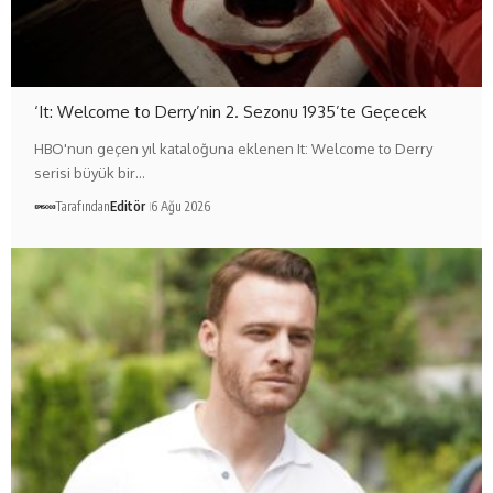
‘It: Welcome to Derry’nin 2. Sezonu 1935’te Geçecek
HBO'nun geçen yıl kataloğuna eklenen It: Welcome to Derry
serisi büyük bir…
Tarafından
Editör
6 Ağu 2026