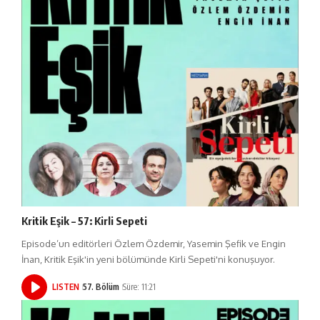
Kritik Eşik – 57: Kirli Sepeti
Episode’un editörleri Özlem Özdemir, Yasemin Şefik ve Engin
İnan, Kritik Eşik'in yeni bölümünde Kirli Sepeti'ni konuşuyor.
LISTEN
57. Bölüm
Süre: 11:21