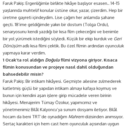
Faruk Pakiş: Ergenliğimle birlikte hikâye başlıyor esasen.. 14-15
yaşlarında muhtelif konular üstüne okur, yazar, çizerdim. Hep bir
üretme gayreti içindeydim. Lise çağım her anlamda şahane
geçti. 18’ime geldiğimde yakın bir dostum (Tolga Ordu),
senaryosunu kendi yazdığı bir kısa film çekeceğini ve benimle
bir yol yürümek istediğini söyledi. Küçük bir ekip kurduk ve
Geri
Dönüşüm
adlı kısa filmi çektik. Bu özel filmin ardından oyunculuk
yapmaya karar verdim.
1 Ocak’ta rol aldığın
Doğulu
filmi
vizyona giriyor. Kısaca
filmin konusundan ve projeye nasıl dahil olduğundan
bahsedebilir misin?
Faruk Pakiş: Bir intikam hikâyesi. Geçmişte ailesine zulmederek
katletmiş güçlü bir yapıdan intikam almayı kafaya koymuş ve
bunun için kendini aşan işlere girip mücadele veren birinin
hikâyesi. Menajerim Tümay Özokur, yapımcımız ve
yönetmenimiz Bilâl Kalyoncu’ya sunum dosyamı iletiyor. Bilâl
hocam da beni TRT’de oynadığım
Mahrem
dizisinden anımsıyor.
Sertaç karakteri için hem cast hem oyunculuk açısından uygun