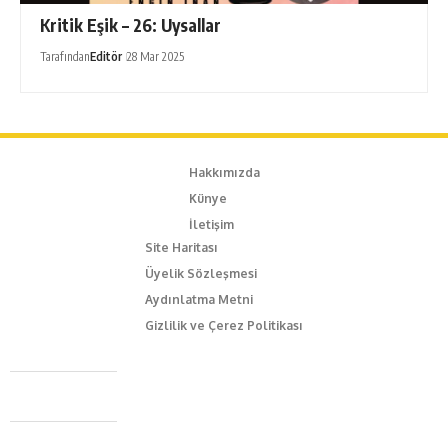
Kritik Eşik – 26: Uysallar
Tarafından
Editör
28 Mar 2025
Hakkımızda
Künye
İletişim
Site Haritası
Üyelik Sözleşmesi
Aydınlatma Metni
Gizlilik ve Çerez Politikası
Caferağa Mah. Dr. Şakir Paşa Sok. No3/A Kadıköy İstanbul
+90 543 345 46 00