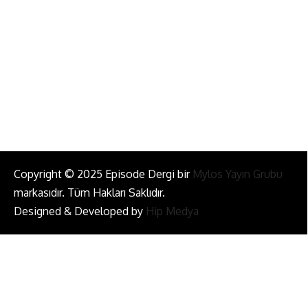
info@episodemag.com
Bizi Takip Et!
Copyright © 2025 Episode Dergi bir
Mylos Yayın Grubu
markasıdır. Tüm Hakları Saklıdır.
Designed & Developed by
Hip Medya