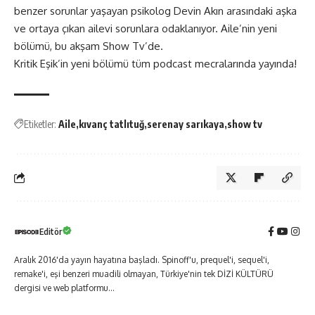
benzer sorunlar yaşayan psikolog Devin Akın arasındaki aşka
ve ortaya çıkan ailevi sorunlara odaklanıyor. Aile’nin yeni
bölümü, bu akşam Show Tv’de.
Kritik Eşik’in yeni bölümü tüm podcast mecralarında yayında!
Etiketler:
Aile
kıvanç tatlıtuğ
serenay sarıkaya
show tv
Editör
Aralık 2016'da yayın hayatına başladı. Spinoff'u, prequel'i, sequel'i,
remake'i, eşi benzeri muadili olmayan, Türkiye'nin tek DİZİ KÜLTÜRÜ
dergisi ve web platformu...