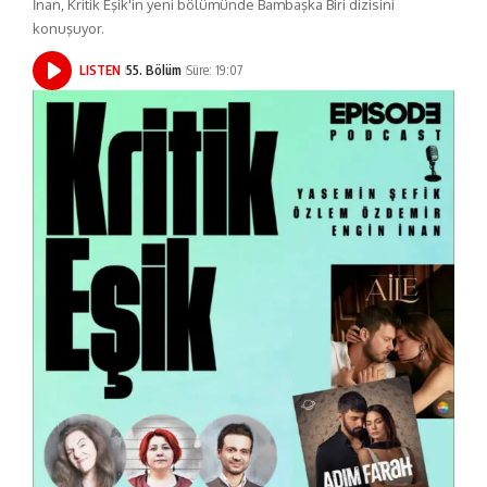
İnan, Kritik Eşik'in yeni bölümünde Bambaşka Biri dizisini
konuşuyor.
LISTEN
55. Bölüm
Süre: 19:07