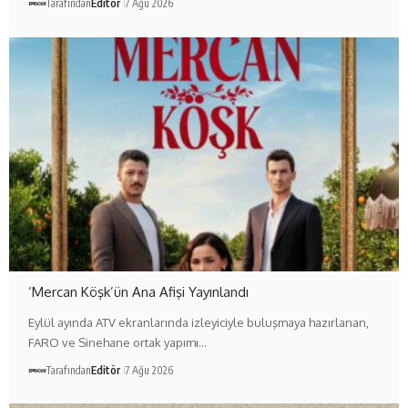
Tarafından
Editör
7 Ağu 2026
‘Mercan Köşk’ün Ana Afişi Yayınlandı
Eylül ayında ATV ekranlarında izleyiciyle buluşmaya hazırlanan,
FARO ve Sinehane ortak yapımı…
Tarafından
Editör
7 Ağu 2026