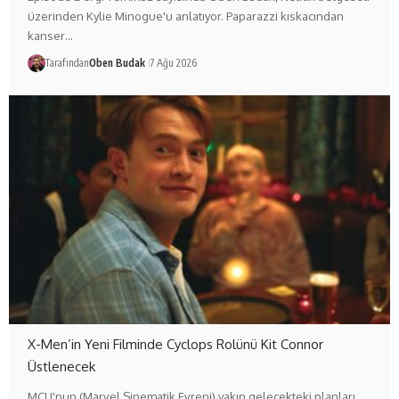
üzerinden Kylie Minogue'u anlatıyor. Paparazzi kıskacından
kanser…
Tarafından
Oben Budak
7 Ağu 2026
X-Men’in Yeni Filminde Cyclops Rolünü Kit Connor
Üstlenecek
MCU'nun (Marvel Sinematik Evreni) yakın gelecekteki planları