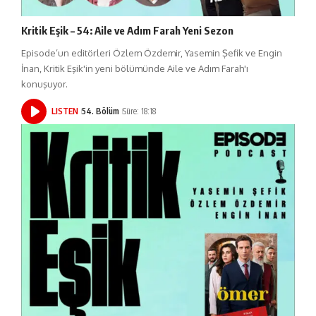
Kritik Eşik – 54: Aile ve Adım Farah Yeni Sezon
Episode’un editörleri Özlem Özdemir, Yasemin Şefik ve Engin
İnan, Kritik Eşik'in yeni bölümünde Aile ve Adım Farah'ı
konuşuyor.
LISTEN
54. Bölüm
Süre: 18:18