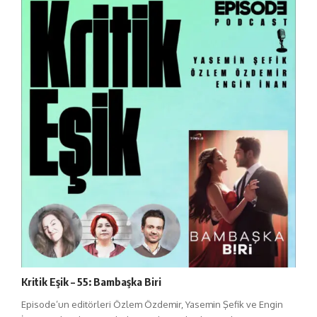
Kritik Eşik – 55: Bambaşka Biri
Episode’un editörleri Özlem Özdemir, Yasemin Şefik ve Engin