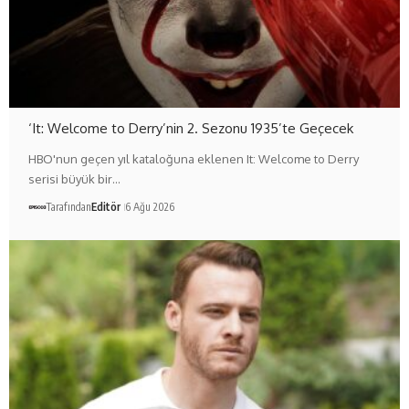
‘It: Welcome to Derry’nin 2. Sezonu 1935’te Geçecek
HBO'nun geçen yıl kataloğuna eklenen It: Welcome to Derry
serisi büyük bir…
Tarafından
Editör
6 Ağu 2026