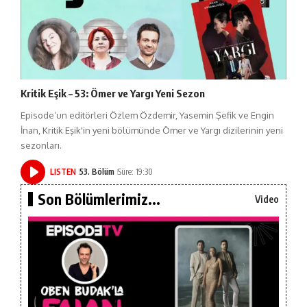
Kritik Eşik – 53: Ömer ve Yargı Yeni Sezon
Episode’un editörleri Özlem Özdemir, Yasemin Şefik ve Engin
İnan, Kritik Eşik'in yeni bölümünde Ömer ve Yargı dizilerinin yeni
sezonları.
LISTEN
53. Bölüm
Süre: 19:30
Son Bölümlerimiz...
Video