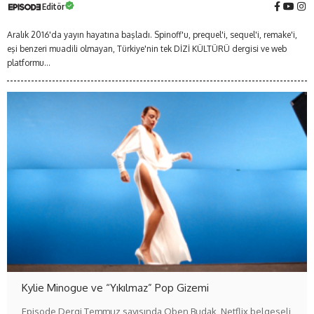
Editör
Aralık 2016'da yayın hayatına başladı. Spinoff'u, prequel'i, sequel'i, remake'i,
eşi benzeri muadili olmayan, Türkiye'nin tek DİZİ KÜLTÜRÜ dergisi ve web
platformu...
Kylie Minogue ve “Yıkılmaz” Pop Gizemi
Episode Dergi Temmuz sayısında Oben Budak, Netflix belgeseli