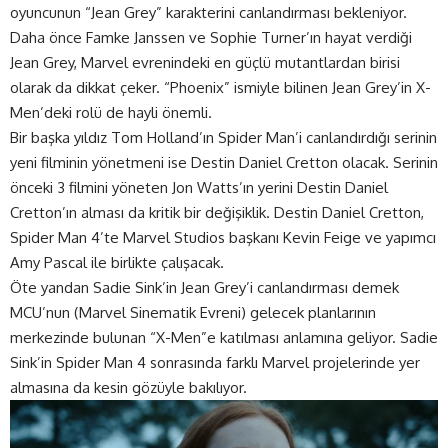
oyuncunun “Jean Grey” karakterini canlandırması bekleniyor.
Daha önce Famke Janssen ve Sophie Turner’ın hayat verdiği
Jean Grey, Marvel evrenindeki en güçlü mutantlardan birisi
olarak da dikkat çeker. “Phoenix” ismiyle bilinen Jean Grey’in X-
Men’deki rolü de hayli önemli.
Bir başka yıldız Tom Holland’ın Spider Man’i canlandırdığı serinin
yeni filminin yönetmeni ise Destin Daniel Cretton olacak. Serinin
önceki 3 filmini yöneten Jon Watts’ın yerini Destin Daniel
Cretton’ın alması da kritik bir değişiklik. Destin Daniel Cretton,
Spider Man 4’te Marvel Studios başkanı Kevin Feige ve yapımcı
Amy Pascal ile birlikte çalışacak.
Öte yandan Sadie Sink’in Jean Grey’i canlandırması demek
MCU’nun (Marvel Sinematik Evreni) gelecek planlarının
merkezinde bulunan “X-Men”e katılması anlamına geliyor. Sadie
Sink’in Spider Man 4 sonrasında farklı Marvel projelerinde yer
almasına da kesin gözüyle bakılıyor.