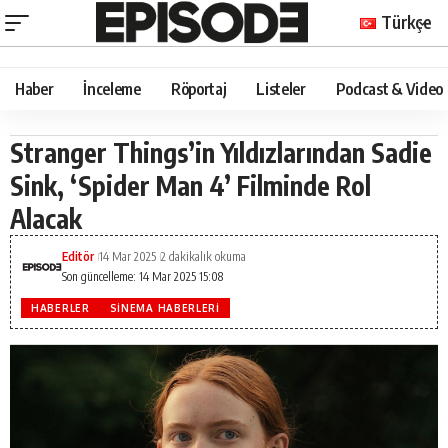
Türkçe
Haber
İnceleme
Röportaj
Listeler
Podcast & Video
Stranger Things’in Yıldızlarından Sadie
Sink, ‘Spider Man 4’ Filminde Rol
Alacak
Editör
14 Mar 2025
2 dakikalık okuma
Son güncelleme: 14 Mar 2025 15:08
HABERLER
SINEMA HABERLERI