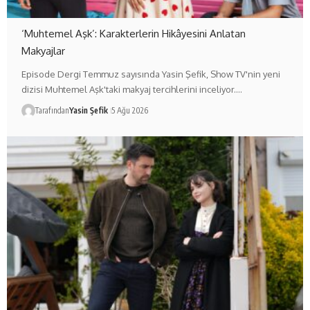
‘Muhtemel Aşk’: Karakterlerin Hikâyesini Anlatan
Makyajlar
Episode Dergi Temmuz sayısında Yasin Şefik, Show TV'nin yeni
dizisi Muhtemel Aşk'taki makyaj tercihlerini inceliyor.…
Tarafından
Yasin Şefik
5 Ağu 2026