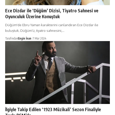
Ece Dizdar ile ‘Düğüm’ Dizisi, Tiyatro Sahnesi ve
Oyunculuk Üzerine Konuştuk
Düğüm'de Ebru Yaman karakterini canlandıran Ece Dizdar ile
buluştuk; Düğüm’ü, tiyatro sahnesini,…
Tarafından
Engin İnan
7 Mar 2024
İlgiyle Takip Edilen ‘1923 Müzikali’ Sezon Finaliyle