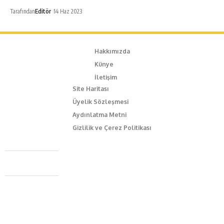
Tarafından
Editör
14 Haz 2023
Hakkımızda
Künye
İletişim
Site Haritası
Üyelik Sözleşmesi
Aydınlatma Metni
Gizlilik ve Çerez Politikası
Caferağa Mah. Dr. Şakir Paşa Sok. No3/A Kadıköy İstanbul
+90 543 345 46 00
info@episodemag.com