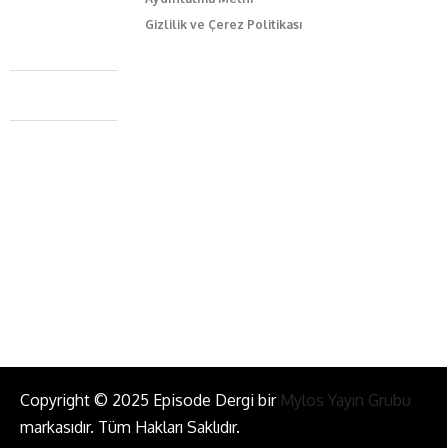
Gizlilik ve Çerez Politikası
Caferağa Mah. Dr. Şakir Paşa Sok. No3/A Kadıköy İstanbul
+90 543 345 46 00
info@episodemag.com
Bizi Takip Et!
Copyright © 2025 Episode Dergi bir
Mylos Yayın Grubu
markasıdır. Tüm Hakları Saklıdır.