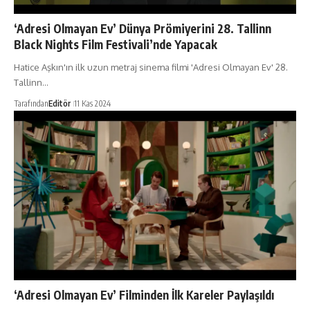
‘Adresi Olmayan Ev’ Dünya Prömiyerini 28. Tallinn
Black Nights Film Festivali’nde Yapacak
Hatice Aşkın'ın ilk uzun metraj sinema filmi 'Adresi Olmayan Ev' 28.
Tallinn…
Tarafından
Editör
11 Kas 2024
‘Adresi Olmayan Ev’ Filminden İlk Kareler Paylaşıldı