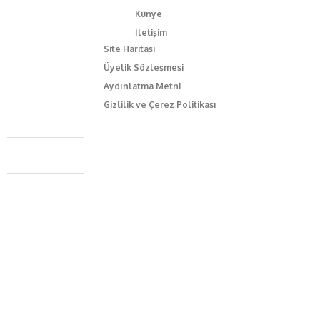
Künye
İletişim
Site Haritası
Üyelik Sözleşmesi
Aydınlatma Metni
Gizlilik ve Çerez Politikası
Caferağa Mah. Dr. Şakir Paşa Sok. No3/A Kadıköy İstanbul
+90 543 345 46 00
info@episodemag.com
Bizi Takip Et!