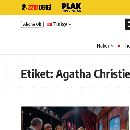
Türkçe
Abone Ol!
Haber
İn
Etiket:
Agatha Christi