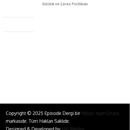
Gizlilik ve Çerez Politikası
Caferağa Mah. Dr. Şakir Paşa Sok. No3/A Kadıköy İstanbul
+90 543 345 46 00
info@episodemag.com
Bizi Takip Et!
Copyright © 2025 Episode Dergi bir
Mylos Yayın Grubu
markasıdır. Tüm Hakları Saklıdır.
Designed & Developed by
Hip Medya