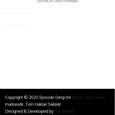
Gizlilik ve Çerez Politikası
Caferağa Mah. Dr. Şakir Paşa Sok. No3/A Kadıköy İstanbul
+90 543 345 46 00
info@episodemag.com
Bizi Takip Et!
Copyright © 2025 Episode Dergi bir
Mylos Yayın Grubu
markasıdır. Tüm Hakları Saklıdır.
Designed & Developed by
Hip Medya