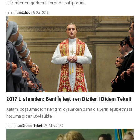
düzenlenen görkemli törende sahiplerini…
Tarafından
Editör
8 Oca 2018
2017 Listemden: Beni İyileştiren Diziler I Didem Tekeli
Kafamı boşaltmak için kendimi oyalarken bana dizilerin eşlik etmesi
hoşuma gider. Böylelikle…
Tarafından
Didem Tekeli
29 May 2020