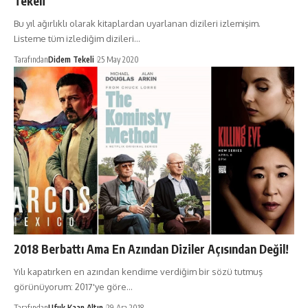
Tekeli
Bu yıl ağırlıklı olarak kitaplardan uyarlanan dizileri izlemişim.
Listeme tüm izlediğim dizileri…
Tarafından
Didem Tekeli
25 May 2020
2018 Berbattı Ama En Azından Diziler Açısından Değil!
Yılı kapatırken en azından kendime verdiğim bir sözü tutmuş
görünüyorum: 2017'ye göre…
Tarafından
Ufuk Kaan Altın
29 Ara 2018