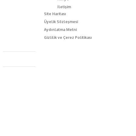
İletişim
Site Haritası
Üyelik Sözleşmesi
Aydınlatma Metni
Gizlilik ve Çerez Politikası
Caferağa Mah. Dr. Şakir Paşa Sok. No3/A Kadıköy İstanbul
+90 543 345 46 00
info@episodemag.com
Bizi Takip Et!