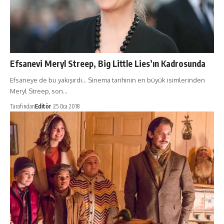
Efsanevi Meryl Streep, Big Little Lies’ın Kadrosunda
Efsaneye de bu yakışırdı... Sinema tarihinin en büyük isimlerinden
Meryl Streep, son…
Tarafından
Editör
25 Oca 2018