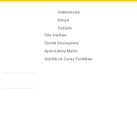
Hakkımızda
Künye
İletişim
Site Haritası
Üyelik Sözleşmesi
Aydınlatma Metni
Gizlilik ve Çerez Politikası
Caferağa Mah. Dr. Şakir Paşa Sok. No3/A Kadıköy İstanbul
+90 543 345 46 00
info@episodemag.com
Bizi Takip Et!