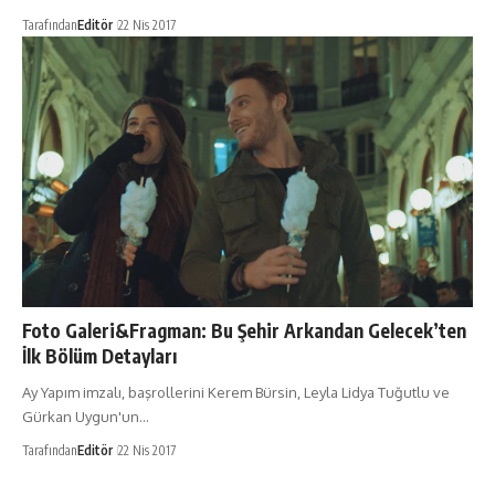
Tarafından
Editör
22 Nis 2017
Foto Galeri&Fragman: Bu Şehir Arkandan Gelecek’ten
İlk Bölüm Detayları
Ay Yapım imzalı, başrollerini Kerem Bürsin, Leyla Lidya Tuğutlu ve
Gürkan Uygun'un…
Tarafından
Editör
22 Nis 2017