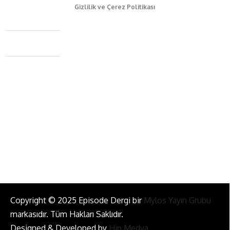
Gizlilik ve Çerez Politikası
Caferağa Mah. Dr. Şakir Paşa Sok. No3/A Kadıköy İstanbul
+90 543 345 46 00
info@episodemag.com
Bizi Takip Et!
Copyright © 2025 Episode Dergi bir
Mylos Yayın Grubu
markasıdır. Tüm Hakları Saklıdır.
Designed & Developed by
Hip Medya