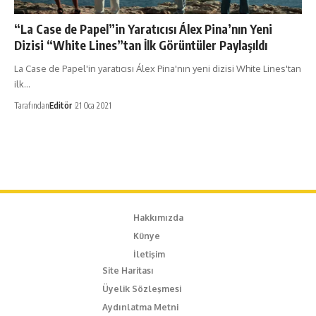
“La Case de Papel”in Yaratıcısı Álex Pina’nın Yeni
Dizisi “White Lines”tan İlk Görüntüler Paylaşıldı
La Case de Papel'in yaratıcısı Álex Pina'nın yeni dizisi White Lines'tan
ilk…
Tarafından
Editör
21 Oca 2021
Hakkımızda
Künye
İletişim
Site Haritası
Üyelik Sözleşmesi
Aydınlatma Metni