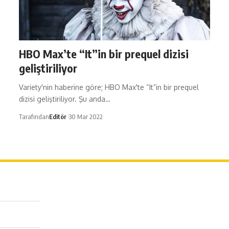
HBO Max’te “It”in bir prequel dizisi
geliştiriliyor
Variety'nin haberine göre; HBO Max'te “It”in bir prequel
dizisi geliştiriliyor. Şu anda…
Tarafından
Editör
30 Mar 2022
erağa Mah. Dr. Şakir Paşa Sok. No3/A Kadıköy İstanbul
 543 345 46 00