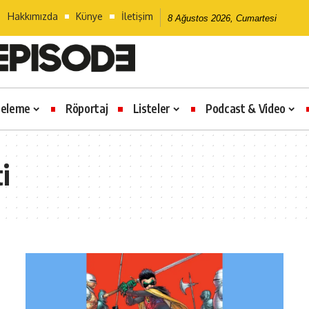
Hakkımızda
Künye
İletişim
8 Ağustos 2026, Cumartesi
celeme
Röportaj
Listeler
Podcast & Video
i