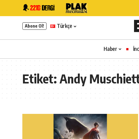
Türkçe
Abone Ol!
Haber
İn
Etiket:
Andy Muschiett