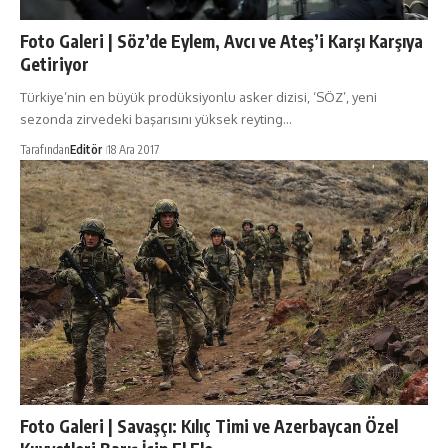
Foto Galeri | Söz’de Eylem, Avcı ve Ateş’i Karşı Karşıya
Getiriyor
Türkiye’nin en büyük prodüksiyonlu asker dizisi, ‘SÖZ’, yeni
sezonda zirvedeki başarısını yüksek reyting…
Tarafından
Editör
18 Ara 2017
Foto Galeri | Savaşçı: Kılıç Timi ve Azerbaycan Özel