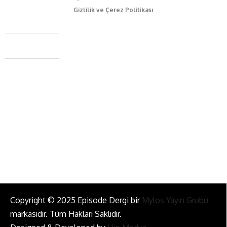
Gizlilik ve Çerez Politikası
Caferağa Mah. Dr. Şakir Paşa Sok. No3/A Kadıköy İstanbul
+90 543 345 46 00
info@episodemag.com
Bizi Takip Et!
Copyright © 2025 Episode Dergi bir
Mylos Yayın Grubu
markasıdır. Tüm Hakları Saklıdır.