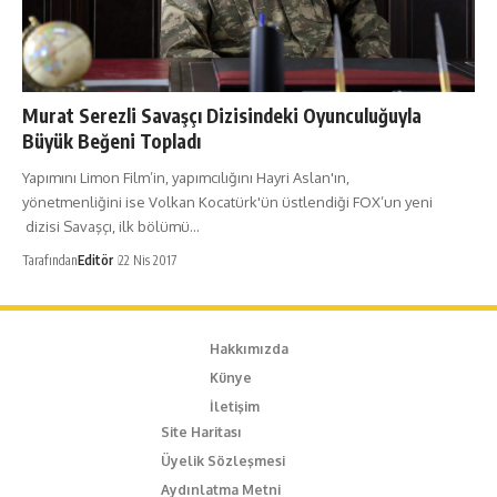
Murat Serezli Savaşçı Dizisindeki Oyunculuğuyla
Büyük Beğeni Topladı
Yapımını Limon Film​’in, yapımcılığını Hayri Aslan'ın,
yönetmenliğini ise Volkan Kocatürk'ün üstlendiği FOX’un yeni
dizisi Savaşçı, ilk bölümü…
Tarafından
Editör
22 Nis 2017
Hakkımızda
Künye
İletişim
Site Haritası
Üyelik Sözleşmesi
Aydınlatma Metni