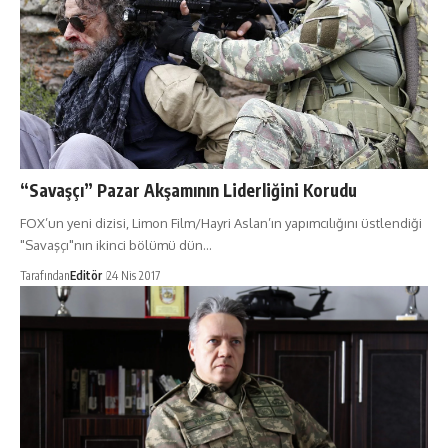
“Savaşçı” Pazar Akşamının Liderliğini Korudu
FOX’un yeni dizisi, Limon Film/Hayri Aslan’ın yapımcılığını üstlendiği
"Savaşçı"nın ikinci bölümü dün…
Tarafından
Editör
24 Nis 2017