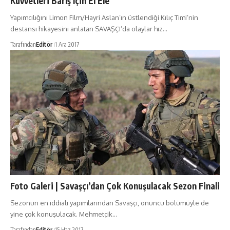
Kuvvetleri Barış İçin El Ele
Yapımcılığını Limon Film/Hayri Aslan’ın üstlendiği Kılıç Timi’nin
destansı hikayesini anlatan SAVAŞÇI’da olaylar hız…
Tarafından
Editör
1 Ara 2017
Foto Galeri | Savaşçı’dan Çok Konuşulacak Sezon Finali
Sezonun en iddialı yapımlarından Savaşçı, onuncu bölümüyle de
yine çok konuşulacak. Mehmetçik…
Tarafından
Editör
15 Haz 2017