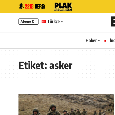
Türkçe
Abone Ol!
Haber
İn
Etiket:
asker