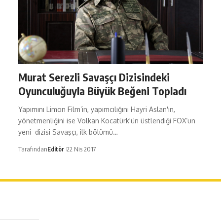
Murat Serezli Savaşçı Dizisindeki
Oyunculuğuyla Büyük Beğeni Topladı
Yapımını Limon Film​’in, yapımcılığını Hayri Aslan'ın,
yönetmenliğini ise Volkan Kocatürk'ün üstlendiği FOX’un
yeni dizisi Savaşçı, ilk bölümü…
Tarafından
Editör
22 Nis 2017
erağa Mah. Dr. Şakir Paşa Sok. No3/A Kadıköy İstanbul