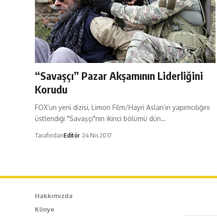
“Savaşçı” Pazar Akşamının Liderliğini
Korudu
FOX’un yeni dizisi, Limon Film/Hayri Aslan’ın yapımcılığını
üstlendiği "Savaşçı"nın ikinci bölümü dün…
Tarafından
Editör
24 Nis 2017
Hakkımızda
Künye
Caf