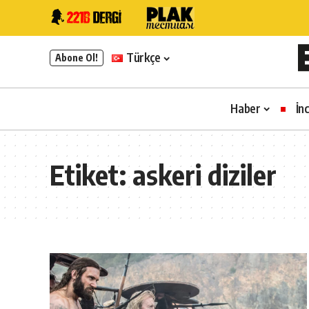
Türkçe
Abone Ol!
Haber
İn
Etiket:
askeri diziler