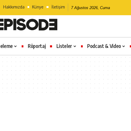
Hakkımızda
Künye
İletişim
7 Ağustos 2026, Cuma
celeme
Röportaj
Listeler
Podcast & Video