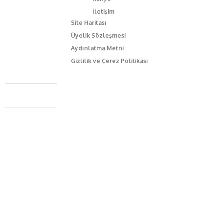
İletişim
Site Haritası
Üyelik Sözleşmesi
Aydınlatma Metni
Gizlilik ve Çerez Politikası
Caferağa Mah. Dr. Şakir Paşa Sok. No3/A Kadıköy İstanbul
+90 543 345 46 00
info@episodemag.com
Bizi Takip Et!