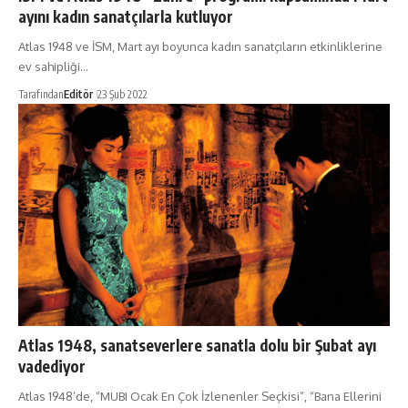
ayını kadın sanatçılarla kutluyor
Atlas 1948 ve İSM, Mart ayı boyunca kadın sanatçıların etkinliklerine
ev sahipliği…
Tarafından
Editör
23 Şub 2022
Atlas 1948, sanatseverlere sanatla dolu bir Şubat ayı
vadediyor
Atlas 1948’de, “MUBI Ocak En Çok İzlenenler Seçkisi”, “Bana Ellerini