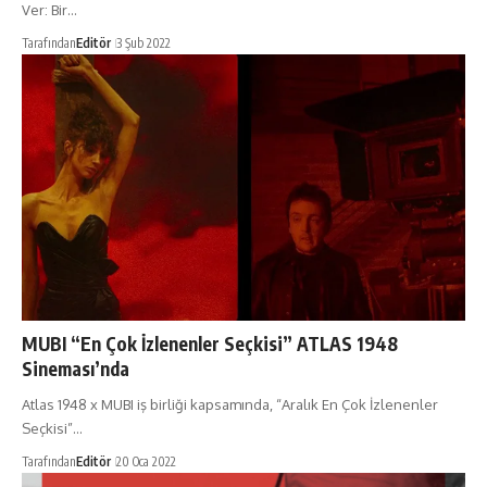
Ver: Bir…
Tarafından
Editör
3 Şub 2022
MUBI “En Çok İzlenenler Seçkisi” ATLAS 1948
Sineması’nda
Atlas 1948 x MUBI iş birliği kapsamında, “Aralık En Çok İzlenenler
Seçkisi”…
Tarafından
Editör
20 Oca 2022