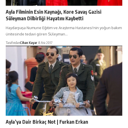
Ayla Filminin Esin Kaynağı, Kore Savaş Gazisi
Süleyman Dilbirliği Hayatını Kaybetti
Haydarpaşa Numune Eğitim ve Araştırma Hastanesi'nin yoğun bakım
ünitesinde tedavi gören Süleyman…
Tarafından
Cihan Kayar
8 Ara 2017
Ayla’ya Dair Birkaç Not | Furkan Erkan