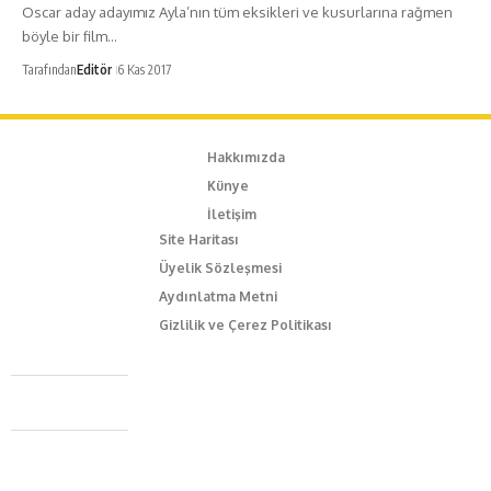
Oscar aday adayımız Ayla’nın tüm eksikleri ve kusurlarına rağmen
böyle bir film…
Tarafından
Editör
6 Kas 2017
Hakkımızda
Künye
İletişim
Site Haritası
Üyelik Sözleşmesi
Aydınlatma Metni
Gizlilik ve Çerez Politikası
Caferağa Mah. Dr. Şakir Paşa Sok. No3/A Kadıköy İstanbul
+90 543 345 46 00
info@episodemag.com