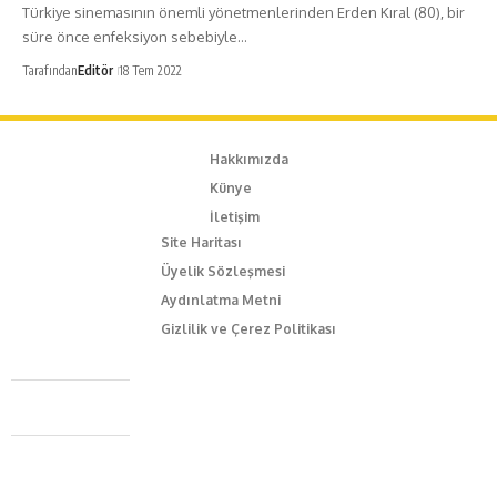
Türkiye sinemasının önemli yönetmenlerinden Erden Kıral (80), bir
süre önce enfeksiyon sebebiyle…
Tarafından
Editör
18 Tem 2022
Hakkımızda
Künye
İletişim
Site Haritası
Üyelik Sözleşmesi
Aydınlatma Metni
Gizlilik ve Çerez Politikası
Caferağa Mah. Dr. Şakir Paşa Sok. No3/A Kadıköy İstanbul
+90 543 345 46 00
info@episodemag.com