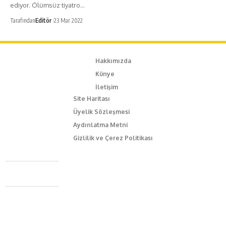
ediyor. Ölümsüz tiyatro…
Tarafından
Editör
23 Mar 2022
Hakkımızda
Künye
İletişim
Site Haritası
Üyelik Sözleşmesi
Aydınlatma Metni
Gizlilik ve Çerez Politikası
Caferağa Mah. Dr. Şakir Paşa Sok. No3/A Kadıköy İstanbul
+90 543 345 46 00
info@episodemag.com