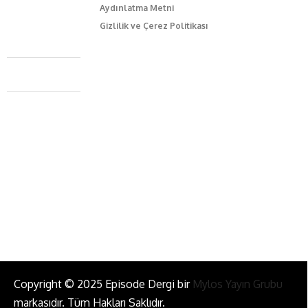
Aydınlatma Metni
Gizlilik ve Çerez Politikası
Caferağa Mah. Dr. Şakir Paşa Sok. No3/A Kadıköy İstanbul
+90 543 345 46 00
info@episodemag.com
Bizi Takip Et!
Copyright © 2025 Episode Dergi bir
Mylos Yayın Grubu
markasıdır. Tüm Hakları Saklıdır.