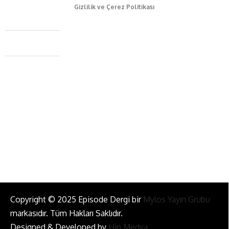
Gizlilik ve Çerez Politikası
Caferağa Mah. Dr. Şakir Paşa Sok. No3/A Kadıköy İstanbul
+90 543 345 46 00
info@episodemag.com
Bizi Takip Et!
Copyright © 2025 Episode Dergi bir
Mylos Yayın Grubu
markasıdır. Tüm Hakları Saklıdır.
Designed & Developed by
Hip Medya