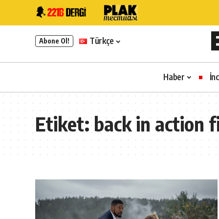
Türkçe
Abone Ol!
Haber
İn
Etiket:
back in action f