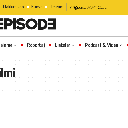
Hakkımızda
Künye
İletişim
7 Ağustos 2026, Cuma
celeme
Röportaj
Listeler
Podcast & Video
ilmi