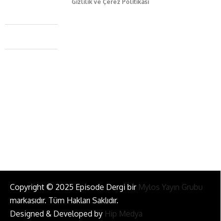
Gizlilik ve Çerez Politikası
Caferağa Mah. Dr. Şakir Paşa Sok. No3/A Kadıköy İstanbul
+90 543 345 46 00
info@episodemag.com
Bizi Takip Et!
Copyright © 2025 Episode Dergi bir
Mylos Yayın Grubu
markasıdır. Tüm Hakları Saklıdır.
Designed & Developed by
Hip Medya