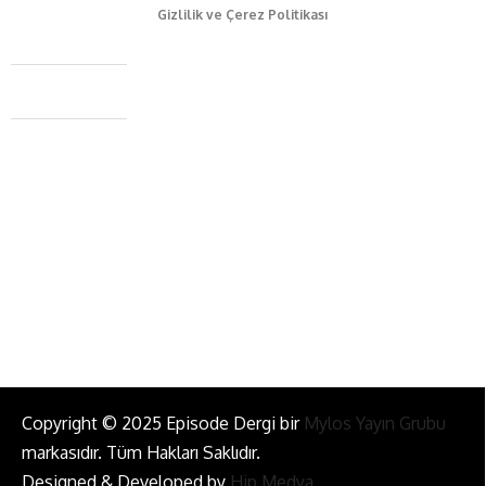
Gizlilik ve Çerez Politikası
Caferağa Mah. Dr. Şakir Paşa Sok. No3/A Kadıköy İstanbul
+90 543 345 46 00
info@episodemag.com
Bizi Takip Et!
Copyright © 2025 Episode Dergi bir
Mylos Yayın Grubu
markasıdır. Tüm Hakları Saklıdır.
Designed & Developed by
Hip Medya