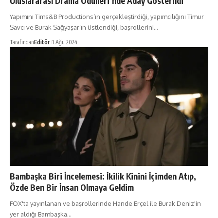
Uluslararası Drama Ödülleri’nde Aday Gösterildi
Yapımını Tims&B Productions’ın gerçekleştirdiği, yapımcılığını Timur
Savcı ve Burak Sağyaşar’ın üstlendiği, başrollerini…
Tarafından
Editör
1 Ağu 2024
Bambaşka Biri İncelemesi: İkilik Kinini İçimden Atıp,
Özde Ben Bir İnsan Olmaya Geldim
FOX'ta yayınlanan ve başrollerinde Hande Erçel ile Burak Deniz'in
yer aldığı Bambaşka…