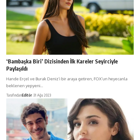
‘Bambaşka Biri’ Dizisinden İlk Kareler Seyirciyle
Paylaşıldı
Hande Erçel ve Burak Deniz’i bir araya getiren, FOX’un heyecanla
beklenen yepyeni…
Tarafından
Editör
31 Ağu 2023