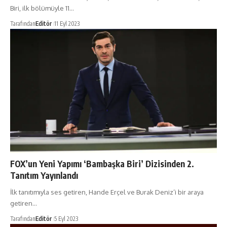
Biri, ilk bölümüyle 11…
Tarafından
Editör
11 Eyl 2023
FOX’un Yeni Yapımı ‘Bambaşka Biri’ Dizisinden 2.
Tanıtım Yayınlandı
İlk tanıtımıyla ses getiren, Hande Erçel ve Burak Deniz’i bir araya
getiren…
Tarafından
Editör
5 Eyl 2023