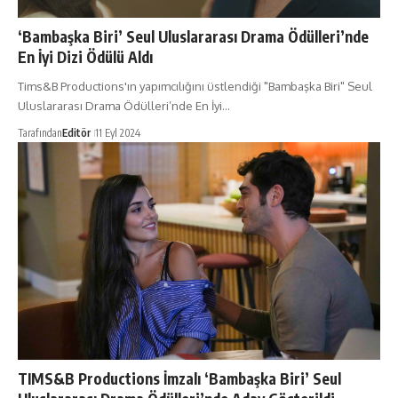
‘Bambaşka Biri’ Seul Uluslararası Drama Ödülleri’nde
En İyi Dizi Ödülü Aldı
Tims&B Productions'ın yapımcılığını üstlendiği "Bambaşka Biri" Seul
Uluslararası Drama Ödülleri’nde En İyi…
Tarafından
Editör
11 Eyl 2024
TIMS&B Productions İmzalı ‘Bambaşka Biri’ Seul