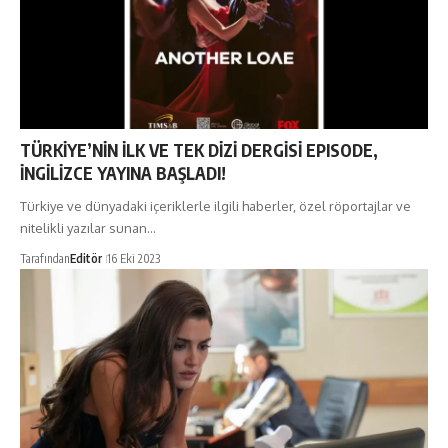
TÜRKİYE’NİN İLK VE TEK DİZİ DERGİSİ EPISODE,
İNGİLİZCE YAYINA BAŞLADI!
Türkiye ve dünyadaki içeriklerle ilgili haberler, özel röportajlar ve
nitelikli yazılar sunan…
Tarafından
Editör
16 Eki 2023