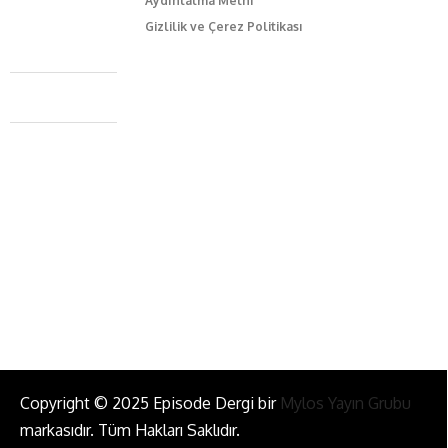
Aydınlatma Metni
Gizlilik ve Çerez Politikası
Caferağa Mah. Dr. Şakir Paşa Sok. No3/A Kadıköy İstanbul
+90 543 345 46 00
info@episodemag.com
Bizi Takip Et!
Copyright © 2025 Episode Dergi bir
Mylos Yayın Grubu
markasıdır. Tüm Hakları Saklıdır.