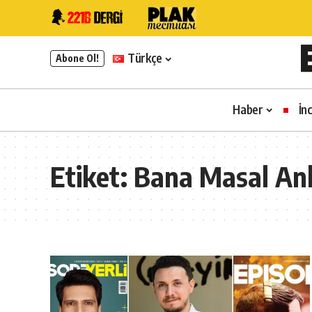
Türkçe
Abone Ol!
Haber
İn
Etiket:
Bana Masal An