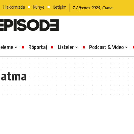
Hakkımızda
Künye
İletişim
7 Ağustos 2026, Cuma
celeme
Röportaj
Listeler
Podcast & Video
latma