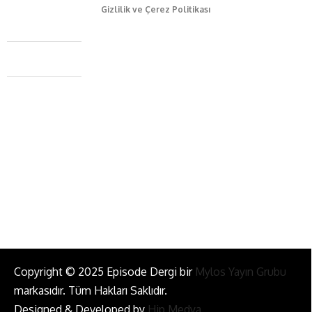
Gizlilik ve Çerez Politikası
Caferağa Mah. Dr. Şakir Paşa Sok. No3/A Kadıköy İstanbul
+90 543 345 46 00
info@episodemag.com
Bizi Takip Et!
Copyright © 2025 Episode Dergi bir
Mylos Yayın Grubu
markasıdır. Tüm Hakları Saklıdır.
Designed & Developed by
Hip Medya