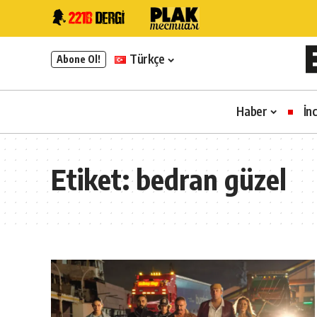
Türkçe
Abone Ol!
Haber
İn
Etiket:
bedran güzel