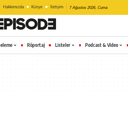
Hakkımızda
Künye
İletişim
7 Ağustos 2026, Cuma
celeme
Röportaj
Listeler
Podcast & Video