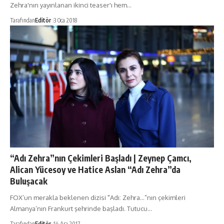
Zehra'nın yayınlanan ikinci teaser'ı hem…
Tarafından
Editör
3 Oca 2018
“Adı Zehra”nın Çekimleri Başladı | Zeynep Çamcı,
Alican Yücesoy ve Hatice Aslan “Adı Zehra”da
Buluşacak
FOX’un merakla beklenen dizisi "Adı: Zehra...”nın çekimleri
Almanya’nın Frankurt şehrinde başladı. Tutucu…
Tarafından
Editör
14 Ara 2017