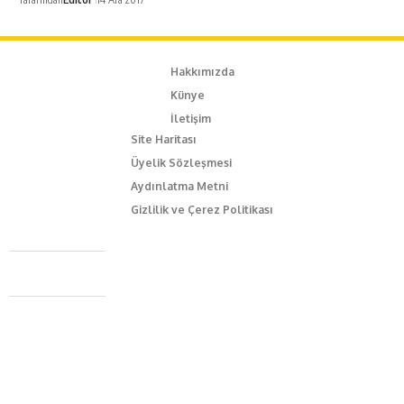
Hakkımızda
Künye
İletişim
Site Haritası
Üyelik Sözleşmesi
Aydınlatma Metni
Gizlilik ve Çerez Politikası
Caferağa Mah. Dr. Şakir Paşa Sok. No3/A Kadıköy İstanbul
+90 543 345 46 00
info@episodemag.com