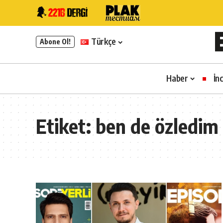
Türkçe
Abone Ol!
Haber
İn
Etiket:
ben de özledim