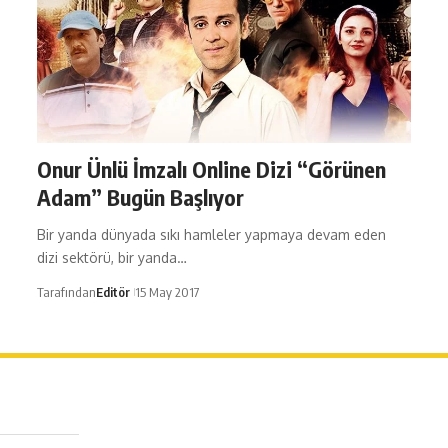
Onur Ünlü İmzalı Online Dizi “Görünen
Adam” Bugün Başlıyor
Bir yanda dünyada sıkı hamleler yapmaya devam eden
dizi sektörü, bir yanda…
Tarafından
Editör
15 May 2017
erağa Mah. Dr. Şakir Paşa Sok. No3/A Kadıköy İstanbul