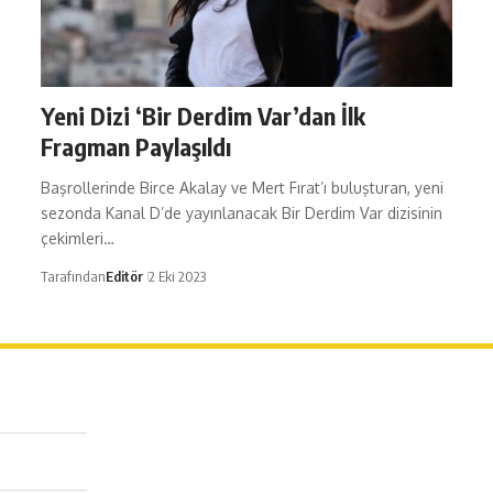
Yeni Dizi ‘Bir Derdim Var’dan İlk
Fragman Paylaşıldı
Başrollerinde Birce Akalay ve Mert Fırat’ı buluşturan, yeni
sezonda Kanal D’de yayınlanacak Bir Derdim Var dizisinin
çekimleri…
Tarafından
Editör
2 Eki 2023
erağa Mah. Dr. Şakir Paşa Sok. No3/A Kadıköy İstanbul
 543 345 46 00