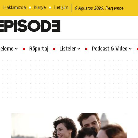
Hakkımızda
Künye
İletişim
6 Ağustos 2026, Perşembe
celeme
Röportaj
Listeler
Podcast & Video