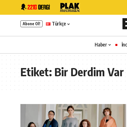
Türkçe
Abone Ol!
Haber
İn
Etiket:
Bir Derdim Var