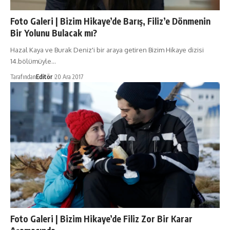
Foto Galeri | Bizim Hikaye’de Barış, Filiz’e Dönmenin
Bir Yolunu Bulacak mı?
Hazal Kaya ve Burak Deniz'i bir araya getiren Bizim Hikaye dizisi
14.bölümüyle…
Tarafından
Editör
20 Ara 2017
Foto Galeri | Bizim Hikaye’de Filiz Zor Bir Karar