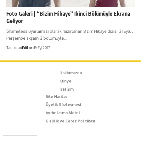
Foto Galeri | “Bizim Hikaye” İkinci Bölümüyle Ekrana
Geliyor
Shameless uyarlaması olarak hazırlanan Bizim Hikaye dizisi, 21 Eylül
Perşembe akşamı 2.bölümüyle…
Tarafından
Editör
19 Eyl 2017
Hakkımızda
Künye
İletişim
Site Haritası
Üyelik Sözleşmesi
Aydınlatma Metni
Gizlilik ve Çerez Politikası
Caferağa Mah. Dr. Şakir Paşa Sok. No3/A Kadıköy İstanbul