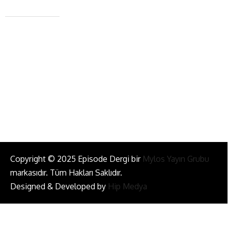
+90 543 345 46 00
info@episodemag.com
Bizi Takip Et!
Copyright © 2025 Episode Dergi bir
Mylos Yayın Grubu
markasıdır. Tüm Hakları Saklıdır.
Designed & Developed by
Hip Medya