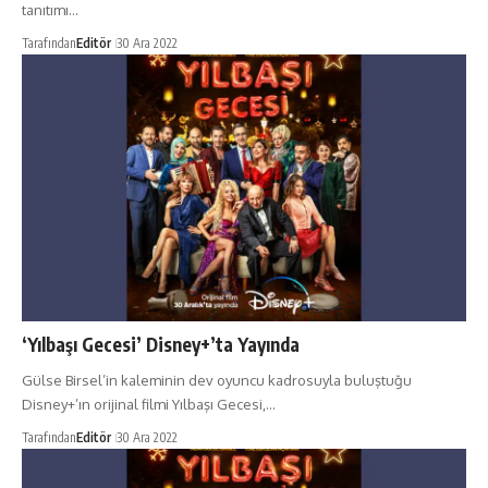
tanıtımı…
Tarafından
Editör
30 Ara 2022
‘Yılbaşı Gecesi’ Disney+’ta Yayında
Gülse Birsel’in kaleminin dev oyuncu kadrosuyla buluştuğu
Disney+’ın orijinal filmi Yılbaşı Gecesi,…
Tarafından
Editör
30 Ara 2022