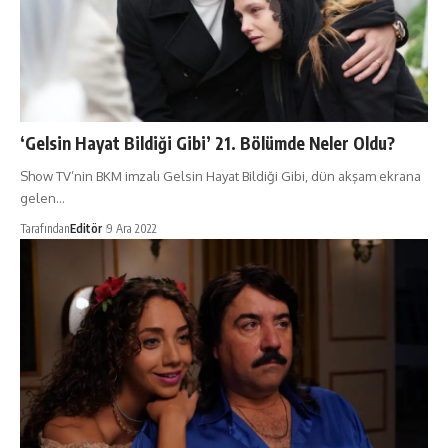
‘Gelsin Hayat Bildiği Gibi’ 21. Bölümde Neler Oldu?
Show TV’nin BKM imzalı Gelsin Hayat Bildiği Gibi, dün akşam ekrana
gelen…
Tarafından
Editör
9 Ara 2022