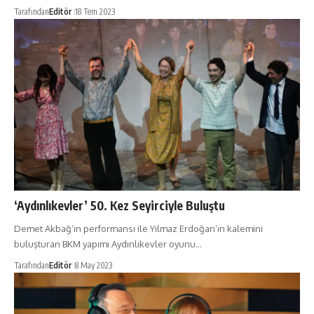
Tarafından
Editör
18 Tem 2023
‘Aydınlıkevler’ 50. Kez Seyirciyle Buluştu
Demet Akbağ’ın performansı ile Yılmaz Erdoğan’ın kalemini
buluşturan BKM yapımı Aydınlıkevler oyunu…
Tarafından
Editör
8 May 2023