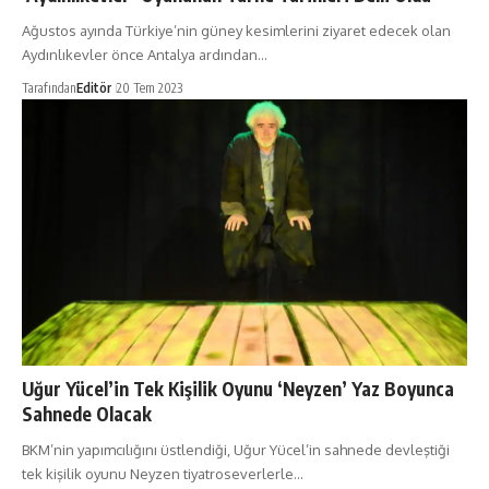
Ağustos ayında Türkiye’nin güney kesimlerini ziyaret edecek olan
Aydınlıkevler önce Antalya ardından…
Tarafından
Editör
20 Tem 2023
Uğur Yücel’in Tek Kişilik Oyunu ‘Neyzen’ Yaz Boyunca
Sahnede Olacak
BKM’nin yapımcılığını üstlendiği, Uğur Yücel’in sahnede devleştiği
tek kişilik oyunu Neyzen tiyatroseverlerle…