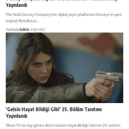
Yayınlandı
The Walt Disney Company'nin dijital yayın platformu Disney+’ın yeni
orijinal filmi Bursa…
Tarafından
Editör
3 Oca 2023
‘Gelsin Hayat Bildiği Gibi’ 25. Bölüm Tanıtımı
Yayınlandı
Show Tv’nin ilgi gören dizisi Gelsin Hayat Bildiği Gibi'nin 25. bölüm