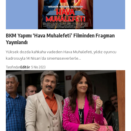
BKM Yapımı ‘Hava Muhalefeti’ Filminden Fragman
Yayınlandı
Yüksek dozda kahkaha vadeden Hava Muhalefeti, yıldız oyuncu
kadrosuyla 14 Nisan’da sinemaseverlerle…
Tarafından
Editör
5 Nis 2023