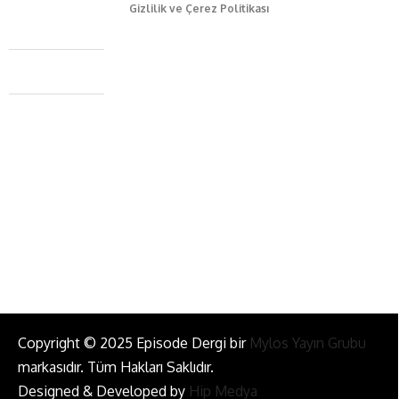
Gizlilik ve Çerez Politikası
Caferağa Mah. Dr. Şakir Paşa Sok. No3/A Kadıköy İstanbul
+90 543 345 46 00
info@episodemag.com
Bizi Takip Et!
Copyright © 2025 Episode Dergi bir
Mylos Yayın Grubu
markasıdır. Tüm Hakları Saklıdır.
Designed & Developed by
Hip Medya