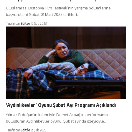
Uluslararası Distopya Film Festivali’nin yarışma bölümlerine
başvurular 6 Şubat-01 Mart 2023 tarihleri…
Tarafından
Editör
6 Şub 2023
‘Aydınlıkevler’ Oyunu Şubat Ayı Programı Açıklandı
Yılmaz Erdoğan'ın kalemiyle Demet Akbağ'ın performansını
buluşturan Aydınlıkevler oyunu, Şubat ayında izleyiciyle…
Tarafından
Editör
2 Şub 2023