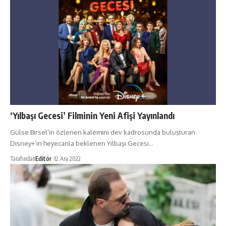
‘Yılbaşı Gecesi’ Filminin Yeni Afişi Yayınlandı
Gülse Birsel’in özlenen kalemini dev kadrosunda buluşturan
Disney+’ın heyecanla beklenen Yılbaşı Gecesi…
Tarafından
Editör
12 Ara 2022