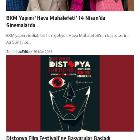
BKM Yapımı ‘Hava Muhalefeti’ 14 Nisan’da
Sinemalarda
BKM yapımı iddialı bir film geliyor. Hava Muhalefeti'nin başrollerini
Ali Sunal ile…
Tarafından
Editör
30 Mar 2023
Distopya Film Festivali’ne Başvurular Başladı