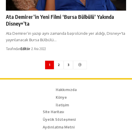
Ata Demirer’in Yeni Filmi ‘Bursa Bülbülü’ Yakında
Disney+’ta
Ata Demirer’in yazıp aynı zamanda başrolünde yer aldığı, Disney+'ta
yayınlanacak Bursa Bülbülü…
Tarafından
Editör
2 Ara 2022
1
2
3
Hakkımızda
Künye
İletişim
Site Haritası
Üyelik Sözleşmesi
Aydınlatma Metni