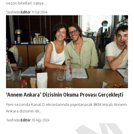
sezon biletleri satışa…
Tarafından
Editör
11 Eyl 2024
‘Annem Ankara’ Dizisinin Okuma Provası Gerçekleşti
Yeni sezonda Kanal D ekranlarında yayınlanacak BKM imzalı Annem
Ankara dizisinin ilk…
Tarafından
Editör
16 Ağu 2024